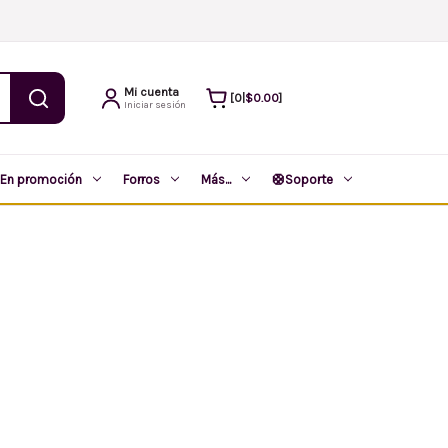
Mi cuenta
$0.00
0
|
Iniciar sesión
En promoción
Forros
Más...
🛟
Soporte