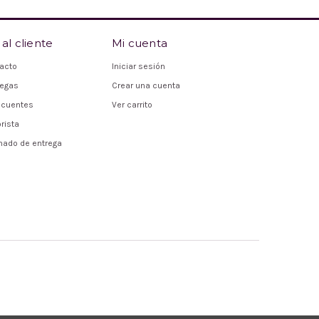
al cliente
Mi cuenta
acto
Iniciar sesión
regas
Crear una cuenta
ecuentes
Ver carrito
rista
mado de entrega