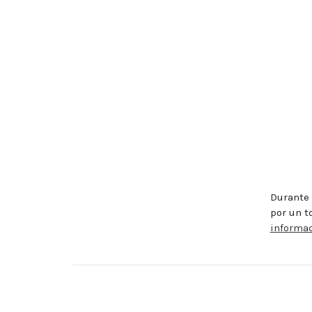
Durante 
por un t
informa