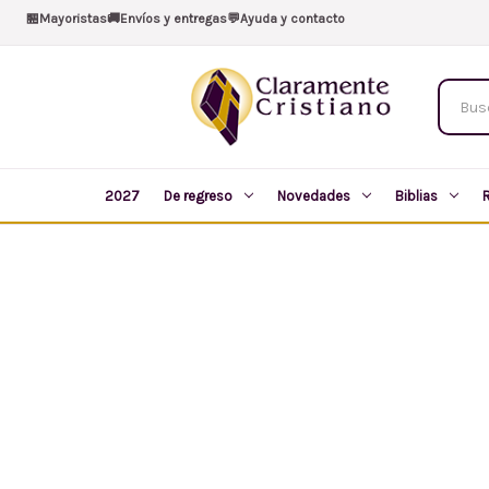
🏪
Mayoristas
🚚
Envíos y entregas
💬
Ayuda y contacto
Buscar
produc
2027
De regreso
Novedades
Biblias