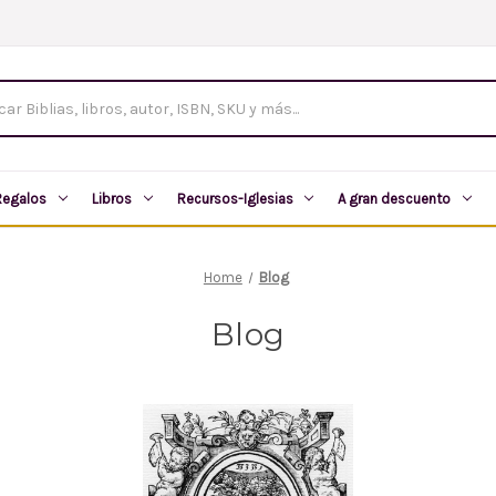
tos
Regalos
Libros
Recursos-Iglesias
A gran descuento
Home
Blog
Blog