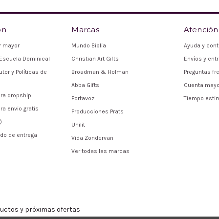
ón
Marcas
Atención 
r mayor
Mundo Biblia
Ayuda y cont
Escuela Dominical
Christian Art Gifts
Envíos y ent
tor y Políticas de
Broadman & Holman
Preguntas fr
Abba Gifts
Cuenta mayo
ra dropship
Portavoz
Tiempo esti
ra envio gratis
Producciones Prats
)
Unilit
do de entrega
Vida Zondervan
Ver todas las marcas
uctos y próximas ofertas