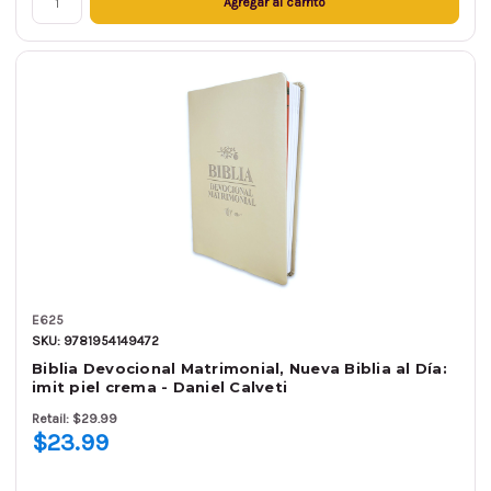
Agregar al carrito
E625
SKU: 9781954149472
Biblia Devocional Matrimonial, Nueva Biblia al Día:
imit piel crema - Daniel Calveti
Retail: $29.99
$23.99