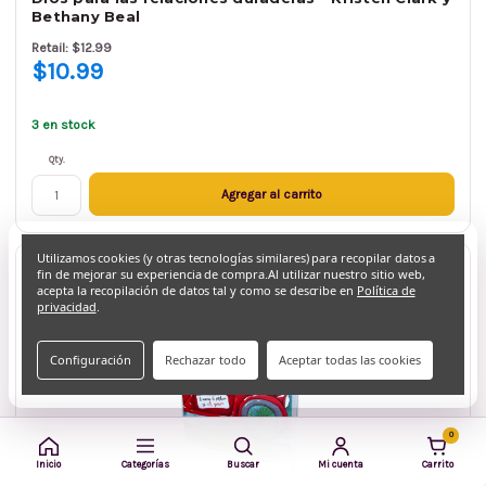
Bethany Beal
Retail: $12.99
$10.99
3 en stock
Qty.
Agregar al carrito
Utilizamos cookies (y otras tecnologías similares) para recopilar datos a
fin de mejorar su experiencia de compra.
Al utilizar nuestro sitio web,
acepta la recopilación de datos tal y como se describe en
Política de
privacidad
.
Configuración
Rechazar todo
Aceptar todas las cookies
0
Inicio
Categorías
Buscar
Mi cuenta
Carrito