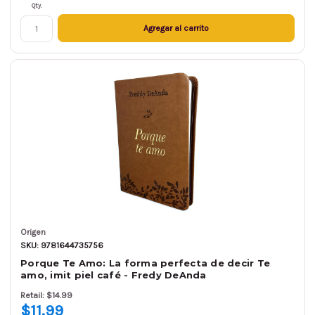
Qty.
Agregar al carrito
Origen
SKU: 9781644735756
Porque Te Amo: La forma perfecta de decir Te
amo, imit piel café - Fredy DeAnda
Retail: $14.99
$11.99