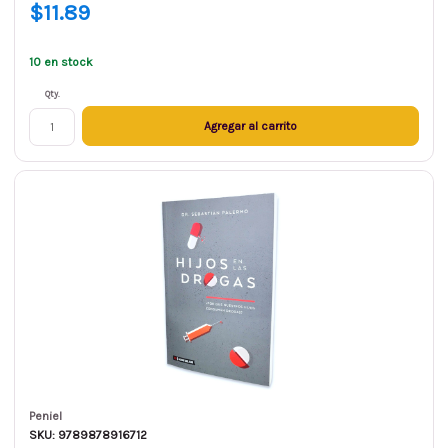
$11.89
10 en stock
Qty.
Agregar al carrito
Peniel
SKU: 9789878916712