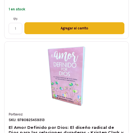
1 en stock
Qty.
Agregar al carrito
Portavoz
SKU: 9780825459313
El Amor Definido por Dios: El diseño radical de
Dios para las relaciones duraderas - Kristen Clark y