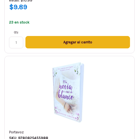
Retail: $10.99
$9.89
23 en stock
Qty.
Agregar al carrito
Portavoz
SKU: 9780825455988