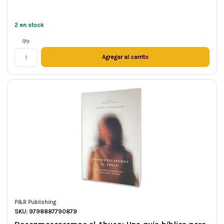
2 en stock
Qty.
Agregar al carrito
P&R Publishing
SKU: 9798887790879