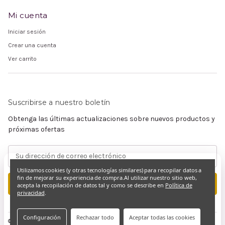
Mi cuenta
Iniciar sesión
Crear una cuenta
Ver carrito
Suscribirse a nuestro boletín
Obtenga las últimas actualizaciones sobre nuevos productos y
próximas ofertas
Dirección
de
Utilizamos cookies (y otras tecnologías similares) para recopilar datos a
correo
fin de mejorar su experiencia de compra.
Al utilizar nuestro sitio web,
electrónico
acepta la recopilación de datos tal y como se describe en
Política de
privacidad
.
Configuración
Rechazar todo
Aceptar todas las cookies
© 2026 Claramente Cristiano