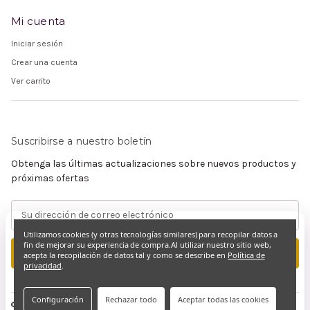
Mi cuenta
Iniciar sesión
Crear una cuenta
Ver carrito
Suscribirse a nuestro boletín
Obtenga las últimas actualizaciones sobre nuevos productos y
próximas ofertas
Dirección
de
Utilizamos cookies (y otras tecnologías similares) para recopilar datos a
correo
fin de mejorar su experiencia de compra.
Al utilizar nuestro sitio web,
electrónico
acepta la recopilación de datos tal y como se describe en
Política de
privacidad
.
Configuración
Rechazar todo
Aceptar todas las cookies
© 2026 Claramente Cristiano