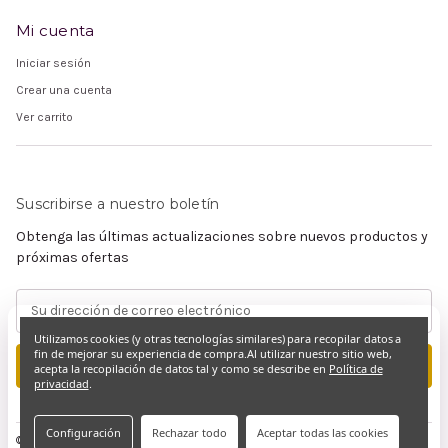
Mi cuenta
Iniciar sesión
Crear una cuenta
Ver carrito
Suscribirse a nuestro boletín
Obtenga las últimas actualizaciones sobre nuevos productos y
próximas ofertas
Dirección
de
Utilizamos cookies (y otras tecnologías similares) para recopilar datos a
correo
fin de mejorar su experiencia de compra.
Al utilizar nuestro sitio web,
electrónico
acepta la recopilación de datos tal y como se describe en
Política de
privacidad
.
Configuración
Rechazar todo
Aceptar todas las cookies
© 2026 Claramente Cristiano