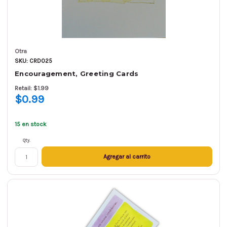
Otra
SKU: CRD025
Encouragement, Greeting Cards
Retail: $1.99
$0.99
15 en stock
Qty.
Agregar al carrito