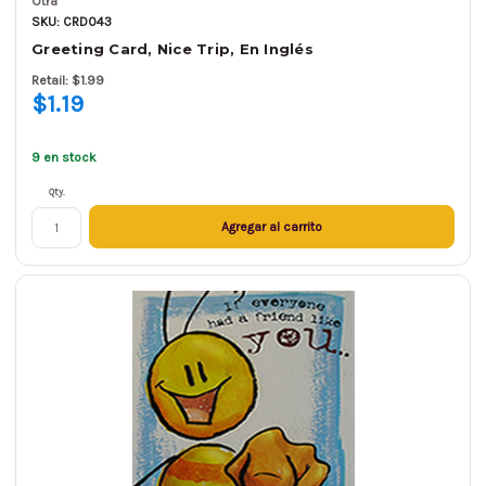
Otra
SKU: CRD043
Greeting Card, Nice Trip, En Inglés
Retail: $1.99
$1.19
9 en stock
Qty.
Agregar al carrito