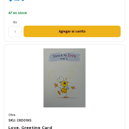
47 en stock
Qty.
Agregar al carrito
Otra
SKU: CRD019S
Love, Greeting Card