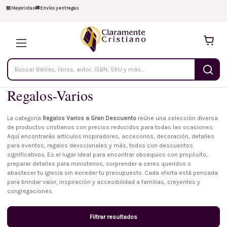
🏪
Mayoristas
🚚
Envíos y entregas
Buscar
productos
Regalos-Varios
La categoría
Regalos Varios a Gran Descuento
reúne una selección diversa
de productos cristianos con precios reducidos para todas las ocasiones.
Aquí encontrarás artículos inspiradores, accesorios, decoración, detalles
para eventos, regalos devocionales y más, todos con descuentos
significativos. Es el lugar ideal para encontrar obsequios con propósito,
preparar detalles para ministerios, sorprender a seres queridos o
abastecer tu iglesia sin exceder tu presupuesto. Cada oferta está pensada
para brindar valor, inspiración y accesibilidad a familias, creyentes y
congregaciones.
Filtrar resultados