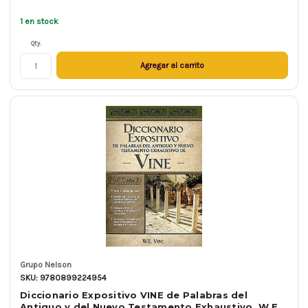
1 en stock
Qty.
Agregar al carrito
Grupo Nelson
SKU: 9780899224954
Diccionario Expositivo VINE de Palabras del
Antiguo y del Nuevo Testamento Exhaustivo, W.E.