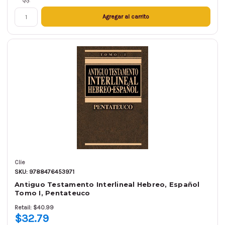
Qty.
Agregar al carrito
Clie
SKU: 9788476453971
Antiguo Testamento Interlineal Hebreo, Español
Tomo I, Pentateuco
Retail: $40.99
$32.79