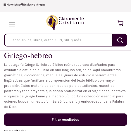
🏪
Mayoristas
🚚
Envíos y entregas
Buscar
productos
Griego-hebreo
La categoría Griego & Hebreo Bíblico reúne recursos diseñados para
ayudarte a estudiar la Biblia en sus lenguas originales. Aquí encontrarás
gramáticas, diccionarios, manuales, guías de estudio y herramientas
lingüísticas que facilitan la comprensión del texto bíblico con mayor
precisión. Estos materiales son ideales para estudiantes, maestros,
pastores y todo creyente que desea profundizar en el significado, contexto
y riqueza del griego koiné y el hebreo bíblico. Una colección esencial para
quienes buscan un estudio más sólido, serio y enriquecedor de la Palabra
de Dios.
Filtrar resultados