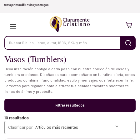
🏪
Mayoristas
🚚
Envíos y entregas
Buscar
productos
Vasos (Tumblers)
Lleva inspiración contigo a cada paso con nuestra colección de vasos y
tumblers cristianos. Diseñados para acompañarte en tu rutina diaria, estos
productos combinan funcionalidad, estilo y mensajes que fortalecen la fe.
Perfectos para regalar o para disfrutar tus bebidas favoritas mientras te
llenas de ánimo y propósito.
Filtrar resultados
10 resultados
Clasificar por: