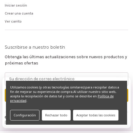
Iniciar sesión
Crear una cuenta
Ver carrito
Suscribirse a nuestro boletín
Obtenga las últimas actualizaciones sobre nuevos productos y
próximas ofertas
Dirección
de
Utilizamos cookies (y otras tecnologías similares) para recopilar datos a
correo
fin de mejorar su experiencia de compra.
Al utilizar nuestro sitio web,
electrónico
acepta la recopilación de datos tal y como se describe en
Política de
privacidad
.
Configuración
Rechazar todo
Aceptar todas las cookies
© 2026 Claramente Cristiano
Privacidad y derechos de autor