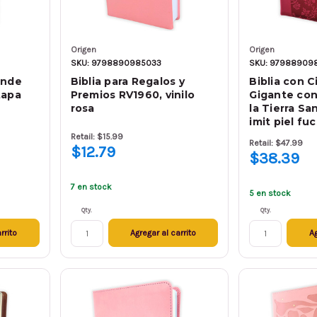
Origen
Origen
SKU: 9798890985033
SKU: 97988909
ande
Biblia para Regalos y
Biblia con C
tapa
Premios RV1960, vinilo
Gigante co
rosa
la Tierra Sa
imit piel fu
Retail: $15.99
Retail: $47.99
$12.79
$38.39
7 en stock
5 en stock
Qty.
Qty.
rrito
Agregar al carrito
Ag