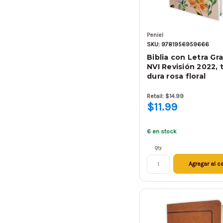
Peniel
SKU: 9781956959666
Biblia con Letra Gr
NVI Revisión 2022, 
dura rosa floral
Retail: $14.99
$11.99
6 en stock
Qty.
Agregar al ca