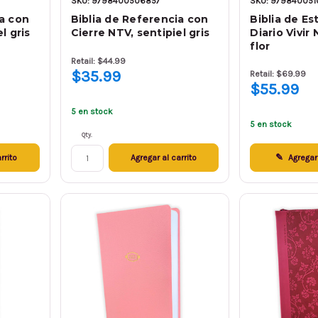
SKU: 9798400506857
SKU: 979840051
ia con
Biblia de Referencia con
Biblia de Es
l gris
Cierre NTV, sentipiel gris
Diario Vivir 
flor
Retail: $44.99
$35.99
Retail: $69.99
$55.99
5 en stock
5 en stock
Qty.
rrito
Agregar al carrito
Agregar