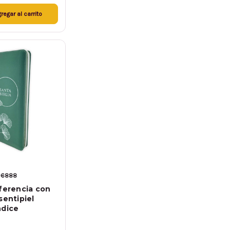
regar al carrito
06888
eferencia con
sentipiel
ndice