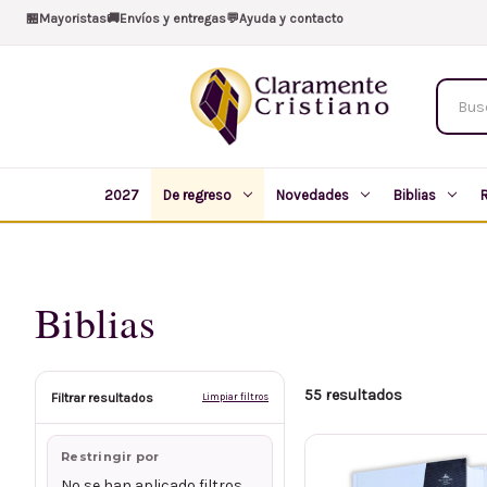
🏪
Mayoristas
🚚
Envíos y entregas
💬
Ayuda y contacto
Buscar
produc
2027
De regreso
Novedades
Biblias
Biblias
55 resultados
Filtrar resultados
Limpiar filtros
Restringir por
No se han aplicado filtros