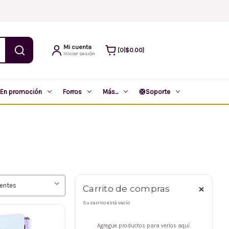
Mi cuenta
$0.00
0
|
Iniciar sesión
En promoción
Forros
Más...
🛟
Soporte
×
Carrito de compras
Su carrito está vacío
Agregue productos para verlos aquí.