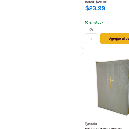
Retail: $29.99
$23.99
10 en stock
Qty.
Agregar al ca
Tyndale