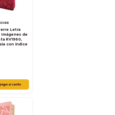
85088
ierre Letra
n Imágenes de
nta RV1960,
csia con índice
regar al carrito