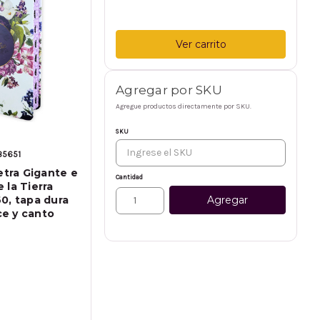
Ver carrito
Agregar por SKU
Agregue productos directamente por SKU.
SKU
85651
etra Gigante e
Cantidad
 la Tierra
Agregar
0, tapa dura
ice y canto