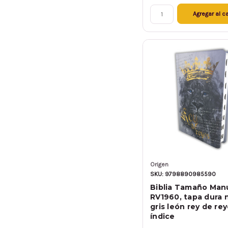
Agregar al ca
Origen
SKU: 9798890985590
Biblia Tamaño Man
RV1960, tapa dura 
gris león rey de re
índice