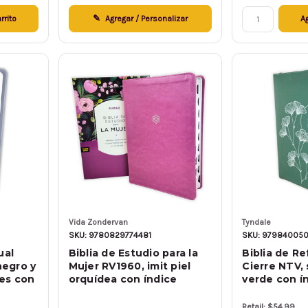
rrito
Agregar / Personalizar
Ag
Vida Zondervan
Tyndale
SKU: 9780829774481
SKU: 97984005
ual
Biblia de Estudio para la
Biblia de R
negro y
Mujer RV1960, imit piel
Cierre NTV, 
yes con
orquídea con índice
verde con í
Retail: $54.99