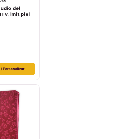
0137
tudio del
NTV, imit piel
 / Personalizar