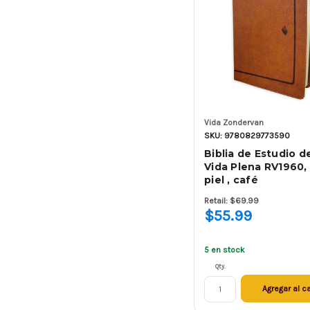
Vida Zondervan
SKU: 9780829773590
Biblia de Estudio de
Vida Plena RV1960, 
piel , café
Retail: $69.99
$55.99
5 en stock
Qty.
Agregar al ca