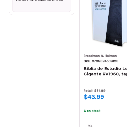
Broadman & Holman
SKU: 9798384539193
Biblia de Estudio L
Gigante RV1960, ta
Retail: $54.99
$43.99
6 en stock
Qty.