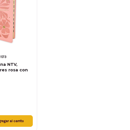
1173
fina NTV,
ores rosa con
regar al carrito