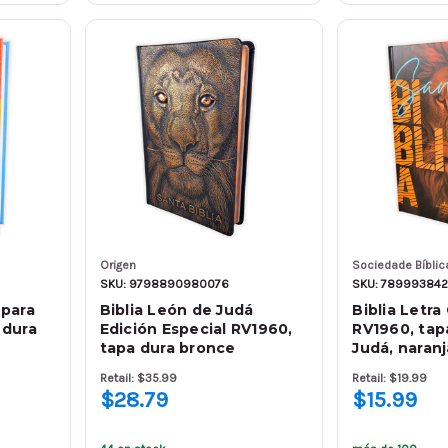
Origen
Sociedade Bíblica
SKU: 9798890980076
SKU: 789993842
 para
Biblia León de Judá
Biblia Letra
 dura
Edición Especial RV1960,
RV1960, tap
tapa dura bronce
Judá, naranj
Retail: $35.99
Retail: $19.99
$28.79
$15.99