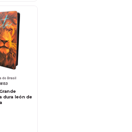
 do Brasil
8153
 Grande
a dura león de
a