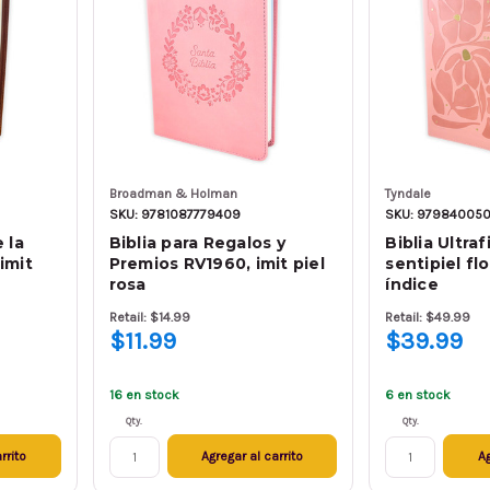
Broadman & Holman
Tyndale
SKU: 9781087779409
SKU: 979840050
 la
Biblia para Regalos y
Biblia Ultra
imit
Premios RV1960, imit piel
sentipiel fl
rosa
índice
Retail: $14.99
Retail: $49.99
$11.99
$39.99
16 en stock
6 en stock
Qty.
Qty.
rrito
Agregar al carrito
Ag