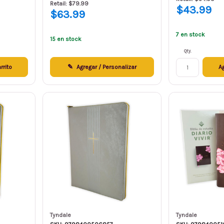
Retail: $79.99
$43.99
$63.99
7 en stock
15 en stock
Qty.
rrito
Agregar / Personalizar
Ag
Tyndale
Tyndale