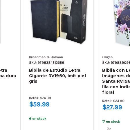
Broadman & Holman
Origen
SKU: 9798384512356
SKU: 97988909
etra
Biblia de Estudio Letra
Biblia con L
pa dura
Gigante RV1960, imit piel
Imágenes de
gris
Santa RV196
lila con índ
floral
Retail: $74.99
Retail: $34.99
$59.99
$27.99
6 en stock
17 en stock
Qty.