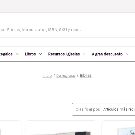
tos
Regalos
Libros
Recursos-Iglesias
A gran descuento
Inicio
De regreso
Biblias
Clasificar por: