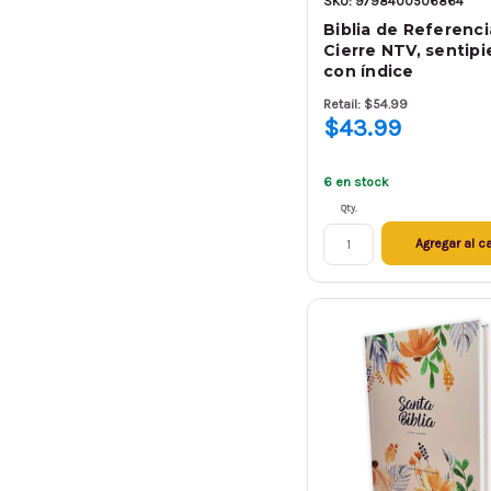
SKU: 9798400506864
Biblia de Referenc
Cierre NTV, sentipie
con índice
Retail: $54.99
$43.99
6 en stock
Qty.
Agregar al ca