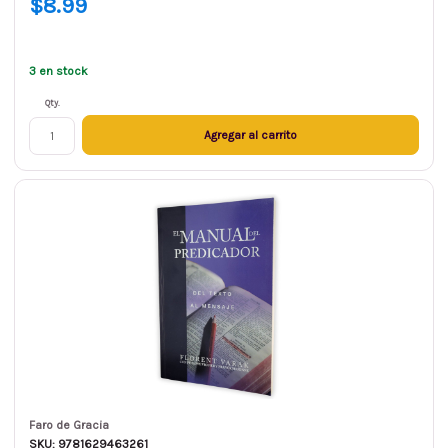
$8.99
3 en stock
Qty.
Agregar al carrito
Faro de Gracia
SKU: 9781629463261