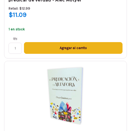
predicar de verdad - Alec Motyer
Retail: $12.99
$11.09
1 en stock
Qty.
Agregar al carrito