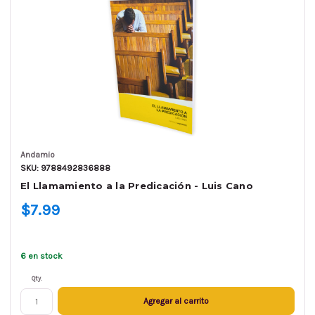
Andamio
SKU: 9788492836888
El Llamamiento a la Predicación - Luis Cano
$7.99
6 en stock
Qty.
Agregar al carrito