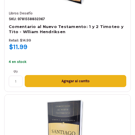
Libros Desafío
SKU: 9781558832367
Comentario al Nuevo Testamento: 1 y 2 Timoteo y
Tito - Wlliam Hendriksen
Retail: $14.99
$11.99
4 en stock
Qty.
Agregar al carrito