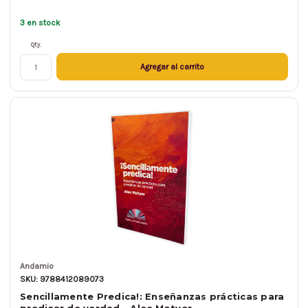
3 en stock
Qty.
Agregar al carrito
Andamio
SKU: 9788412089073
Sencillamente Predica!: Enseñanzas prácticas para