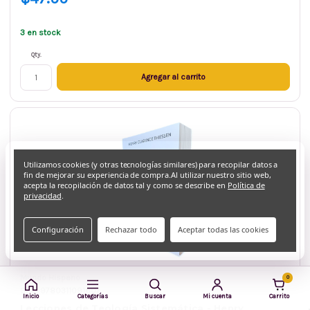
3 en stock
Qty.
Agregar al carrito
Utilizamos cookies (y otras tecnologías similares) para recopilar datos a
fin de mejorar su experiencia de compra.
Al utilizar nuestro sitio web,
acepta la recopilación de datos tal y como se describe en
Política de
privacidad
.
Configuración
Rechazar todo
Aceptar todas las cookies
Mundo Hispano
0
SKU: 9780311091607
Inicio
Categorías
Buscar
Mi cuenta
Carrito
Lecciones de Teología Sistemática - Henry