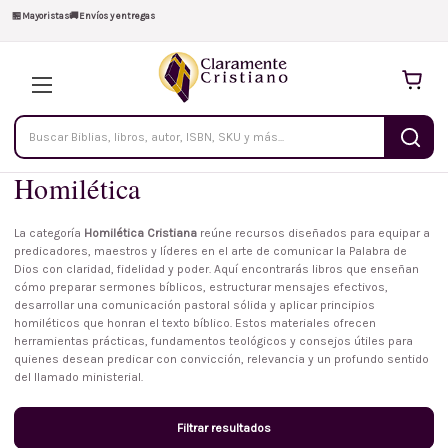
🏪
Mayoristas
🚚
Envíos y entregas
Buscar
productos
Homilética
La categoría
Homilética Cristiana
reúne recursos diseñados para equipar a
predicadores, maestros y líderes en el arte de comunicar la Palabra de
Dios con claridad, fidelidad y poder. Aquí encontrarás libros que enseñan
cómo preparar sermones bíblicos, estructurar mensajes efectivos,
desarrollar una comunicación pastoral sólida y aplicar principios
homiléticos que honran el texto bíblico. Estos materiales ofrecen
herramientas prácticas, fundamentos teológicos y consejos útiles para
quienes desean predicar con convicción, relevancia y un profundo sentido
del llamado ministerial.
Filtrar resultados