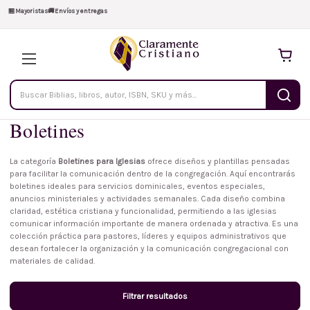
🏪
Mayoristas
🚚
Envíos y entregas
Buscar
productos
Boletines
La categoría
Boletines para Iglesias
ofrece diseños y plantillas pensadas
para facilitar la comunicación dentro de la congregación. Aquí encontrarás
boletines ideales para servicios dominicales, eventos especiales,
anuncios ministeriales y actividades semanales. Cada diseño combina
claridad, estética cristiana y funcionalidad, permitiendo a las iglesias
comunicar información importante de manera ordenada y atractiva. Es una
colección práctica para pastores, líderes y equipos administrativos que
desean fortalecer la organización y la comunicación congregacional con
materiales de calidad.
Filtrar resultados