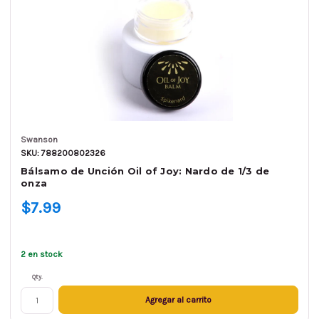
Swanson
SKU: 788200802326
Bálsamo de Unción Oil of Joy: Nardo de 1/3 de
onza
$7.99
2 en stock
Qty.
Agregar al carrito