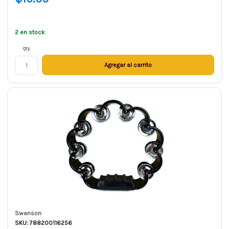
2 en stock
Qty.
Agregar al carrito
Swanson
SKU: 788200116256