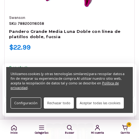
Swanson
SKU: 788200116058
Pandero Grande Media Luna Doble con línea de
platillos doble, fucsia
$22.99
8 en stock
Utilizamos cookies (y otras tecnologías similares) para recopilar datos a
fin de mejorar su experiencia de compra.
Qty.
Al utilizar nuestro sitio web,
acepta la recopilación de datos tal y como se describe en
Política de
Agregar al carrito
privacidad
.
Configuración
Rechazar todo
Aceptar todas las cookies
0
Inicio
Categorías
Buscar
Mi cuenta
Carrito