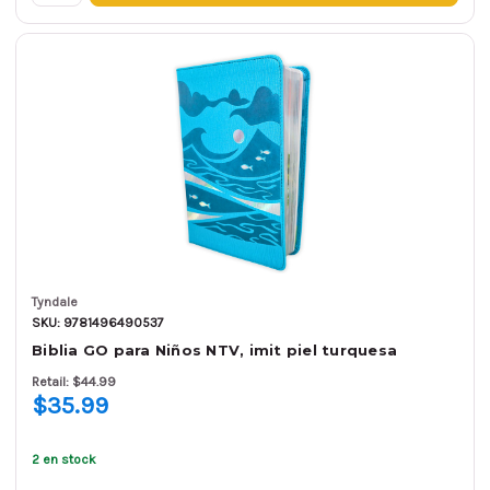
Tyndale
SKU: 9781496490537
Biblia GO para Niños NTV, imit piel turquesa
Retail: $44.99
$35.99
2 en stock