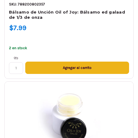
SKU: 788200802357
Bálsamo de Unción Oil of Joy: Bálsamo ed galaad
de 1/3 de onza
$7.99
2 en stock
Qty.
Agregar al carrito