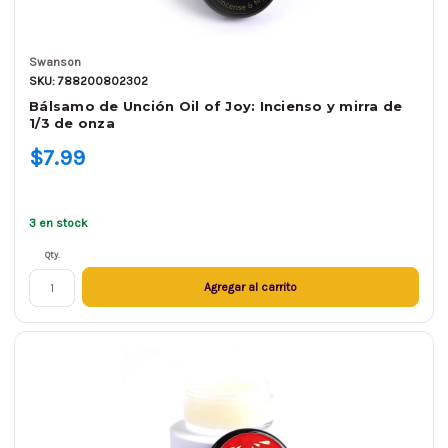
Swanson
SKU: 788200802302
Bálsamo de Unción Oil of Joy: Incienso y mirra de
1/3 de onza
$7.99
3 en stock
Qty.
Agregar al carrito