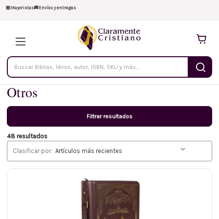
🏪
Mayoristas
🚚
Envíos y entregas
Buscar
productos
Otros
Filtrar resultados
48 resultados
Clasificar por: