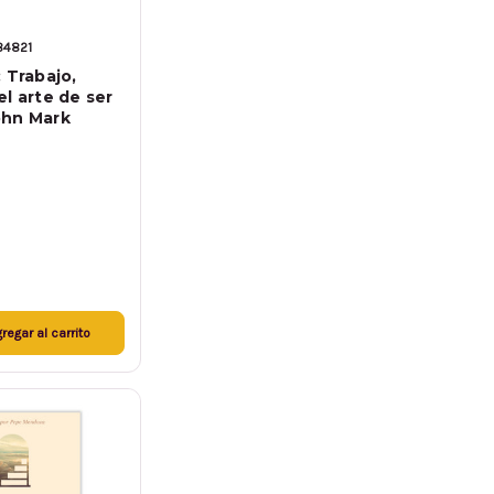
84821
 Trabajo,
l arte de ser
ohn Mark
regar al carrito