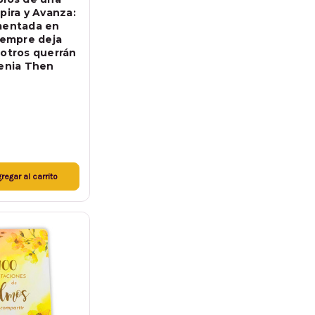
pira y Avanza:
mentada en
siempre deja
 otros querrán
senia Then
regar al carrito