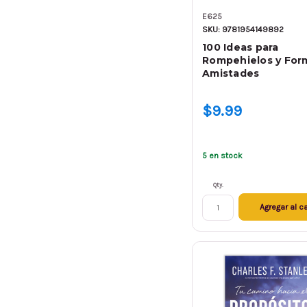
E625
SKU: 9781954149892
100 Ideas para
Rompehielos y For
Amistades
$9.99
5 en stock
Qty.
Agregar al ca