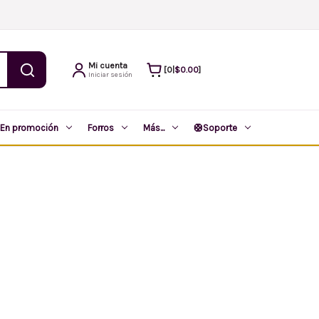
Mi cuenta
$0.00
0
|
Iniciar sesión
En promoción
Forros
Más...
🛟
Soporte