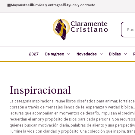
🏪
Mayoristas
🚚
Envíos y entregas
💬
Ayuda y contacto
Buscar
produc
2027
De regreso
Novedades
Biblias
Inspiracional
La categoría Inspiracional reúne libros diseñados para animar, fortalecer
corazón a través de mensajes llenos de fe, esperanza y verdad bíblica.
lecturas que acompañan en momentos de desafío, impulsan el crecimie
recuerdan el amor y propósito de Dios para cada persona. Son recursos
quienes buscan motivación diaria, palabras de aliento y una perspectiva
ilumine la vida con claridad y propósito. Una colección que inspira, tra