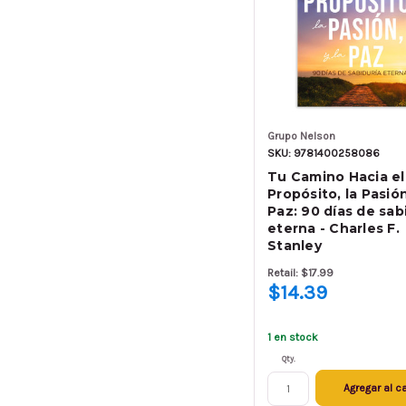
Grupo Nelson
SKU: 9781400258086
Tu Camino Hacia el
Propósito, la Pasión
Paz: 90 días de sab
eterna - Charles F.
Stanley
Retail: $17.99
$14.39
1 en stock
Qty.
Agregar al ca