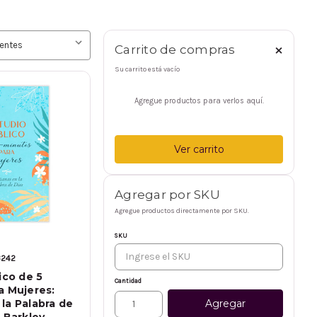
×
Carrito de compras
Su carrito está vacío
Agregue productos para verlos aquí.
Ver carrito
Agregar por SKU
Agregue productos directamente por SKU.
SKU
3242
ico de 5
Cantidad
a Mujeres:
Agregar
la Palabra de