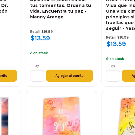
 Dr.
tus tormentas. Ordena tu
Vida que Ins
bón
vida. Encuentra tu paz -
Una vida ci
Manny Arango
principios 
huellas que
seguir - Ye
Retail: $16.99
$13.59
Retail: $16.99
$13.59
3 en stock
9 en stock
Qty.
Qty.
rrito
Agregar al carrito
Ag