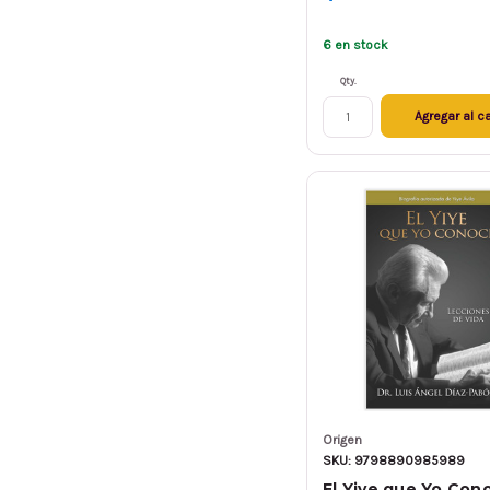
6 en stock
Qty.
Agregar al ca
Origen
SKU: 9798890985989
El Yiye que Yo Cono