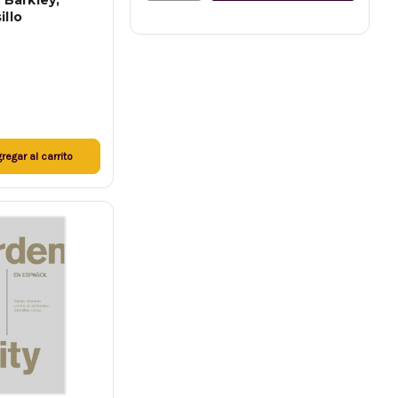
 Barkley,
illo
regar al carrito