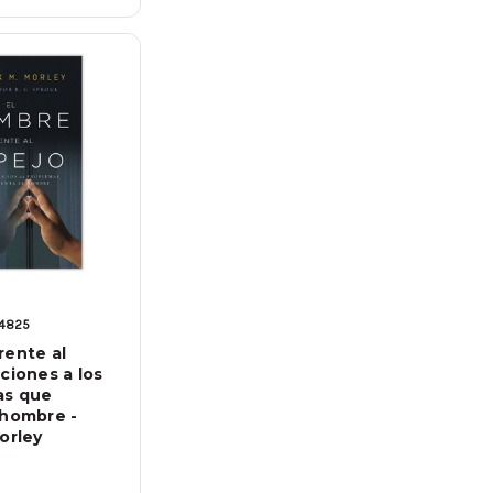
4825
rente al
ciones a los
as que
 hombre -
orley