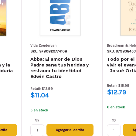
Vida Zondervan
Broadman & Ho
SKU: 9780829774108
SKU: 97983845
Abba: El amor de Dios
Todo por el
 y la
Padre sana tus heridas y
vivir el eva
iduría
restaura tu identidad -
- Josué Orti
Edwin Castro
Retail: $15.99
Retail: $12.99
$12.79
$11.04
6 en stock
5 en stock
Qty.
Qty.
rrito
Agregar al carrito
Ag