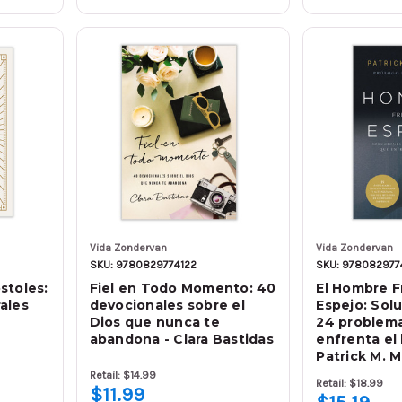
Vida Zondervan
Vida Zondervan
SKU: 9780829774122
SKU: 978082977
stoles:
Fiel en Todo Momento: 40
El Hombre F
ales
devocionales sobre el
Espejo: Solu
Dios que nunca te
24 problem
abandona - Clara Bastidas
enfrenta el
Patrick M. M
Retail: $14.99
Retail: $18.99
$11.99