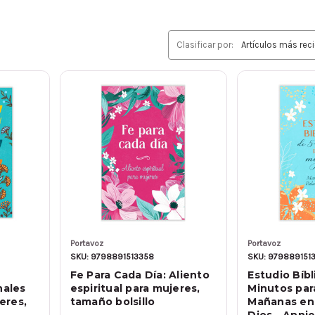
Clasificar por:
Portavoz
Portavoz
SKU: 9798891513358
SKU: 979889151
Fe Para Cada Día: Aliento
Estudio Bíbl
nales
espiritual para mujeres,
Minutos par
eres,
tamaño bolsillo
Mañanas en 