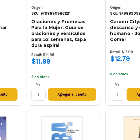
Origen
Origen
SKU: 9798890986221
SKU: 97988909
Oraciones y Promesas
Garden City:
mar
Para la Mujer: Guía de
descanso y e
oraciones y versículos
humano - J
para 52 semanas, tapa
Comer
dura espiral
Retail: $15.99
Retail: $14.99
$12.79
$11.99
3 en stock
5 en stock
Qty.
Qty.
rrito
Agregar al carrito
Ag