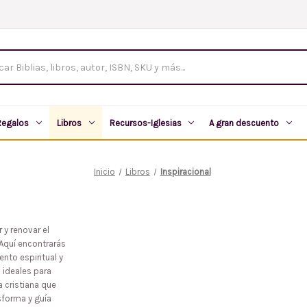
tos
Regalos
Libros
Recursos-Iglesias
A gran descuento
Inicio
Libros
Inspiracional
 y renovar el
 Aquí encontrarás
nto espiritual y
 ideales para
 cristiana que
nsforma y guía