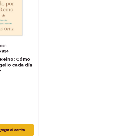
lman
37694
 Reino: Cómo
ngelio cada día
z
regar al carrito