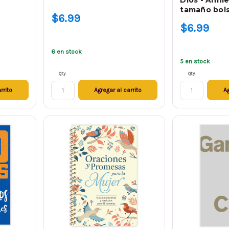
Dios - Annie
tamaño bols
$6.99
$6.99
6 en stock
5 en stock
Qty.
Qty.
rrito
Agregar al carrito
Ag