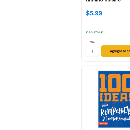
tamaño bolsillo
$5.99
2 en stock
Qty.
Agregar al ca