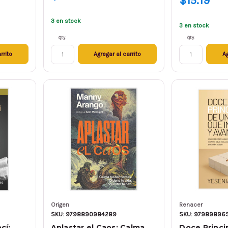
$15.19
3 en stock
3 en stock
Qty.
Qty.
rrito
Agregar al carrito
Ag
Origen
Renacer
SKU: 9798890984289
SKU: 97989896
cí:
Aplastar el Caos: Calma
Doce Princi