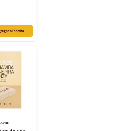
regar al carrito
55298
pios de una