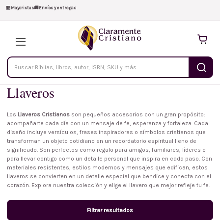
🏪
Mayoristas
🚚
Envíos y entregas
Buscar
productos
Llaveros
Los
Llaveros Cristianos
son pequeños accesorios con un gran propósito:
acompañarte cada día con un mensaje de fe, esperanza y fortaleza. Cada
diseño incluye versículos, frases inspiradoras o símbolos cristianos que
transforman un objeto cotidiano en un recordatorio espiritual lleno de
significado. Son perfectos como regalo para amigos, familiares, líderes o
para llevar contigo como un detalle personal que inspira en cada paso. Con
materiales resistentes, estilos modernos y mensajes que edifican, estos
llaveros se convierten en un detalle especial que bendice y conecta con el
corazón. Explora nuestra colección y elige el llavero que mejor refleje tu fe.
Filtrar resultados