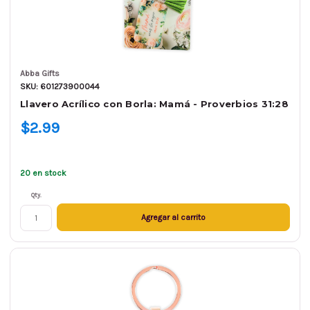
Abba Gifts
SKU: 601273900044
Llavero Acrílico con Borla: Mamá - Proverbios 31:28
$2.99
20 en stock
Qty.
Agregar al carrito