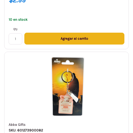
$2.99
10 en stock
Qty.
Agregar al carrito
Abba Gifts
SKU: 601273900082