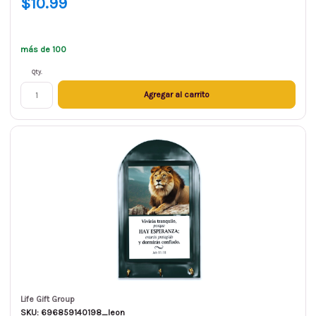
$10.99
más de 100
Qty.
Agregar al carrito
Life Gift Group
SKU: 696859140198_leon