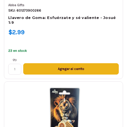
Abba Gifts
SKU: 601273900266
Llavero de Goma: Esfuérzate y sé valiente - Josué
1:9
$2.99
23 en stock
Qty.
Agregar al carrito