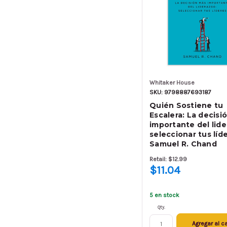
Whitaker House
SKU: 9798887693187
Quién Sostiene tu
Escalera: La decisi
importante del lide
seleccionar tus líde
Samuel R. Chand
Retail: $12.99
$11.04
5 en stock
Qty.
Agregar al ca