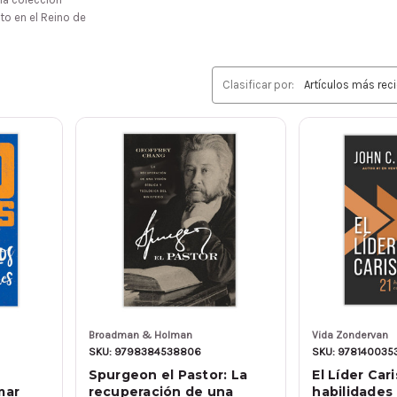
to en el Reino de
Clasificar por:
Broadman & Holman
Vida Zondervan
SKU: 9798384538806
SKU: 978140035
Spurgeon el Pastor: La
El Líder Car
mar
recuperación de una
habilidades