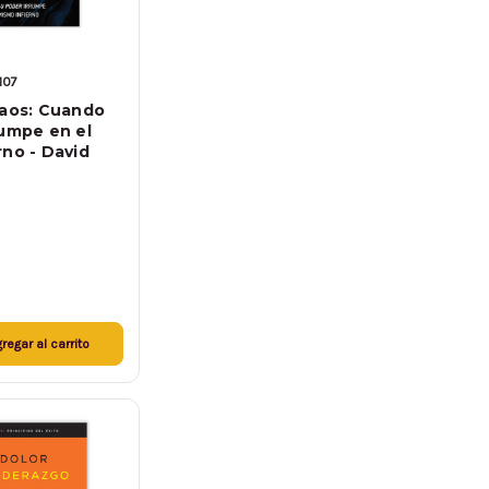
107
Caos: Cuando
rumpe en el
rno - David
regar al carrito