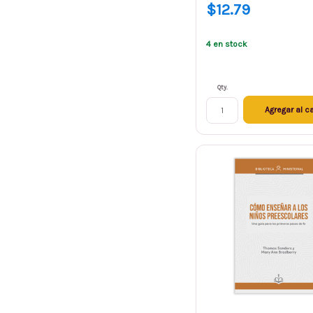
$12.79
4 en stock
Qty.
Agregar al ca