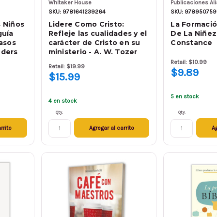
Whitaker House
Publicaciones Al
SKU: 9781641239264
SKU: 978950759
 Niños
Lidere Como Cristo:
La Formació
guía
Refleje las cualidades y el
De La Niñez 
pasos
carácter de Cristo en su
Constance
nders
ministerio - A. W. Tozer
Retail: $10.99
Retail: $19.99
$9.89
$15.99
5 en stock
4 en stock
Qty.
Qty.
rrito
Agregar al carrito
Ag