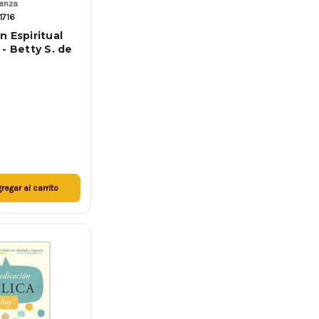
ianza
1716
n Espiritual
- Betty S. de
regar al carrito