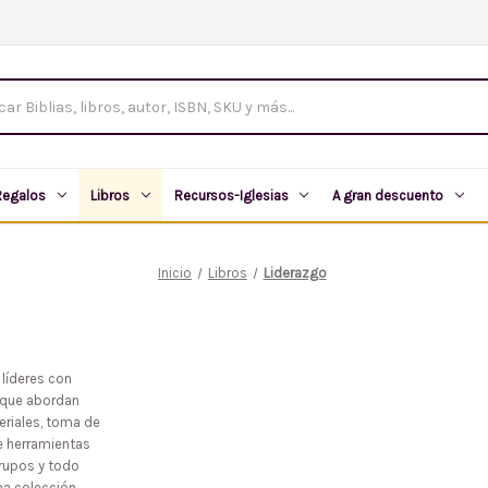
tos
Regalos
Libros
Recursos-Iglesias
A gran descuento
Inicio
Libros
Liderazgo
líderes con
s que abordan
teriales, toma de
ce herramientas
grupos y todo
na colección