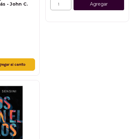
Agregar
ás - John C.
regar al carrito