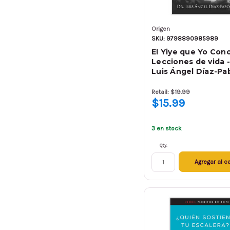
Origen
SKU: 9798890985989
El Yiye que Yo Cono
Lecciones de vida -
Luis Ángel Díaz-Pa
Retail: $19.99
$15.99
3 en stock
Qty.
Agregar al ca