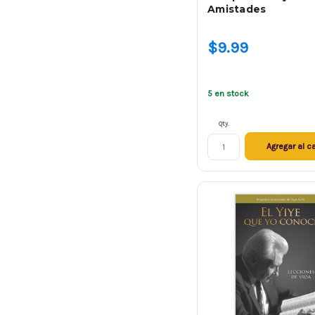
Amistades
$9.99
5 en stock
Qty.
Agregar al ca