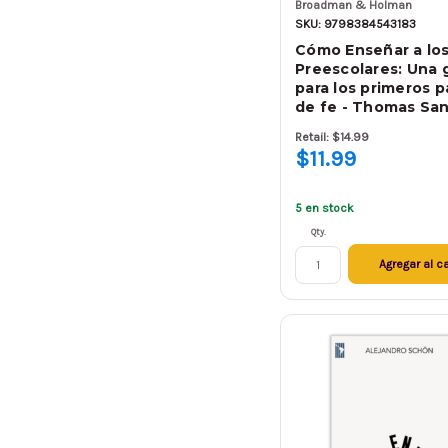
Broadman & Holman
SKU: 9798384543183
Cómo Enseñar a los
Preescolares: Una 
para los primeros 
de fe - Thomas Sa
Retail: $14.99
$11.99
5 en stock
Qty.
Agregar al ca