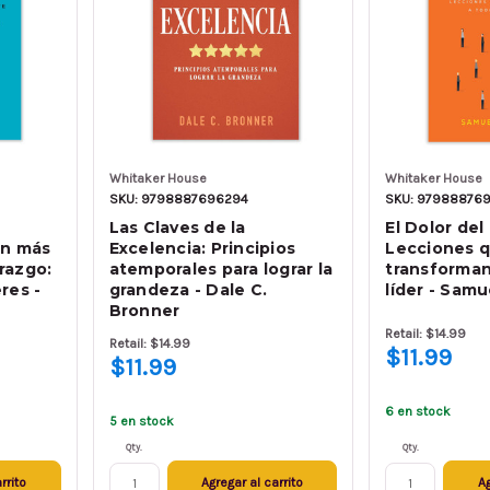
Whitaker House
Whitaker House
SKU: 9798887696294
SKU: 97988876
Las Claves de la
El Dolor del
ón más
Excelencia: Principios
Lecciones 
razgo:
atemporales para lograr la
transforman
res -
grandeza - Dale C.
líder - Samu
Bronner
Retail: $14.99
Retail: $14.99
$11.99
$11.99
6 en stock
5 en stock
Qty.
Qty.
rrito
Agregar al carrito
Ag