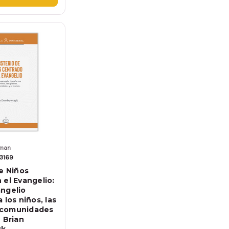
lman
3169
de Niños
 el Evangelio:
ngelio
 los niños, las
as comunidades
 Brian