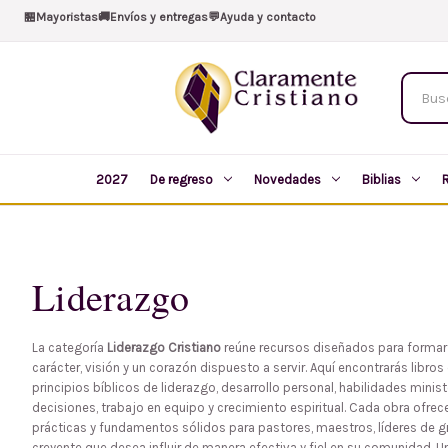
🏪
Mayoristas
🚚
Envíos y entregas
💬
Ayuda y contacto
Buscar
produc
2027
De regreso
Novedades
Biblias
Liderazgo
La categoría
Liderazgo Cristiano
reúne recursos diseñados para formar 
carácter, visión y un corazón dispuesto a servir. Aquí encontrarás libro
principios bíblicos de liderazgo, desarrollo personal, habilidades minis
decisiones, trabajo en equipo y crecimiento espiritual. Cada obra ofre
prácticas y fundamentos sólidos para pastores, maestros, líderes de 
creyente que desea influir de manera efectiva y fiel en su comunidad. U