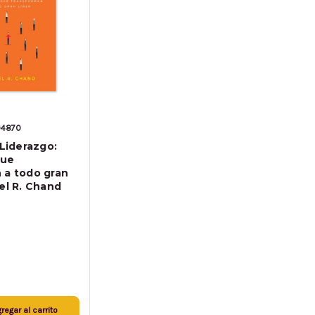
94870
 Liderazgo:
que
 a todo gran
el R. Chand
regar al carrito