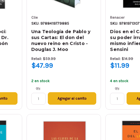
Clie
Renacer
SKU: 9788419779885
SKU: 9781971307
cí:
Una Teología de Pablo y
Dios en el 
 Dr.
sus Cartas: El don del
su poder ir
bón
nuevo reino en Cristo -
mismo infie
Douglas J. Moo
Sensini
Retail: $59.99
Retail: $14.99
$47.99
$11.99
2 en stock
4 en stock
Qty.
Qty.
rrito
Agregar al carrito
Ag