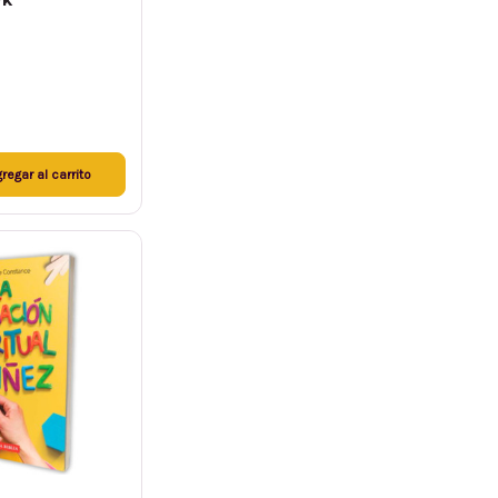
yk
regar al carrito