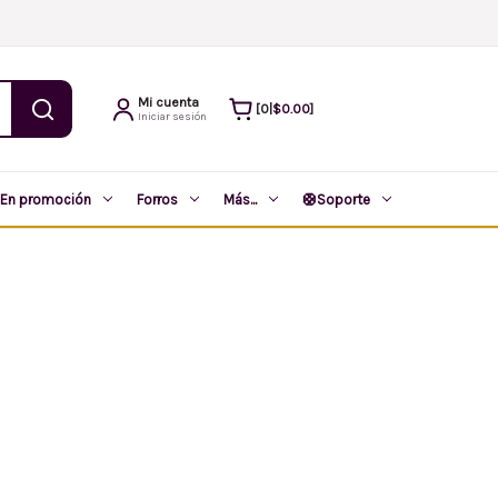
Mi cuenta
$0.00
0
|
Iniciar sesión
En promoción
Forros
Más...
🛟
Soporte