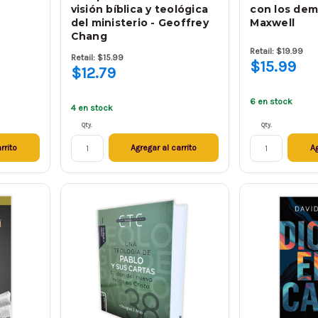
visión bíblica y teológica
con los dem
del ministerio - Geoffrey
Maxwell
Chang
Retail: $19.99
Retail: $15.99
$15.99
$12.79
6 en stock
4 en stock
Qty.
Qty.
rrito
Agregar al carrito
Ag