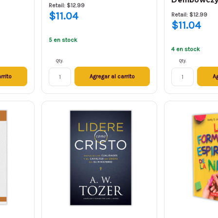
Dembowcz
Retail: $12.99
$11.04
Retail: $12.99
$11.04
5 en stock
4 en stock
Qty.
Qty.
rrito
Agregar al carrito
Ag