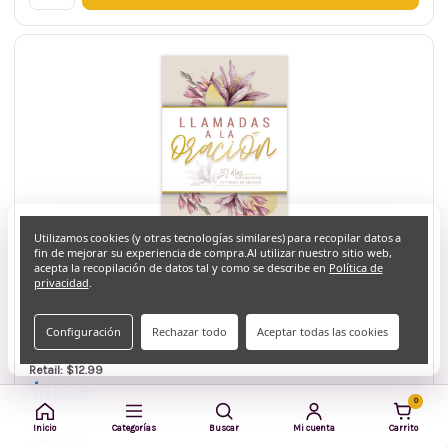
Utilizamos cookies (y otras tecnologías similares) para recopilar datos a
fin de mejorar su experiencia de compra.
Al utilizar nuestro sitio web,
acepta la recopilación de datos tal y como se describe en
Política de
Unilit
privacidad
.
SKU: 9780789928894
Llamadas a la Oración: 31 días para renovar tu
Configuración
Rechazar todo
Aceptar todas las cookies
tiempo de oración - Glenda Álvarez
Retail: $12.99
$11.09
0
Inicio
Categorías
Buscar
Mi cuenta
Carrito
4 en stock