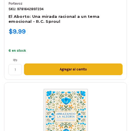
Portavoz
SKU: 9781642897234
El Aborto: Una mirada racional a un tema
emocional - R.C. Sproul
$9.99
6 en stock
Qty.
Agregar al carrito