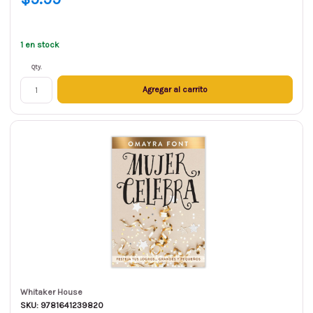
1 en stock
Qty.
Agregar al carrito
Whitaker House
SKU: 9781641239820