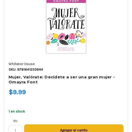
Whitaker House
SKU: 9781641233644
Mujer, Valórate: Decídete a ser una gran mujer -
Omayra Font
$9.99
1 en stock
Qty.
Agregar al carrito