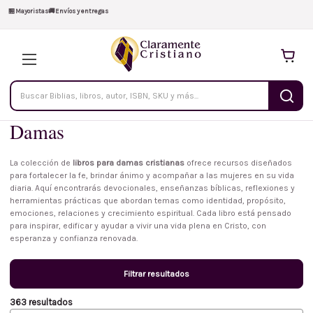
🏪
Mayoristas
🚚
Envíos y entregas
Buscar
productos
Damas
La colección de
libros para damas cristianas
ofrece recursos diseñados
para fortalecer la fe, brindar ánimo y acompañar a las mujeres en su vida
diaria. Aquí encontrarás devocionales, enseñanzas bíblicas, reflexiones y
herramientas prácticas que abordan temas como identidad, propósito,
emociones, relaciones y crecimiento espiritual. Cada libro está pensado
para inspirar, edificar y ayudar a vivir una vida plena en Cristo, con
esperanza y confianza renovada.
Filtrar resultados
363 resultados