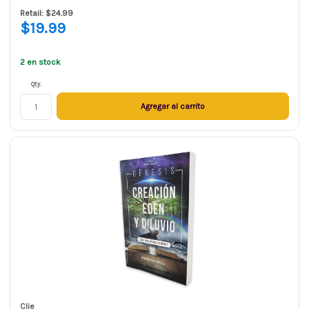
Retail: $24.99
$19.99
2 en stock
Qty.
Agregar al carrito
Clie