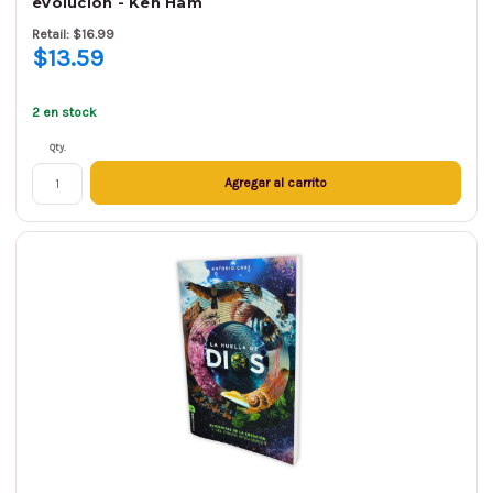
evolución - Ken Ham
Retail: $16.99
$13.59
2 en stock
Qty.
Agregar al carrito