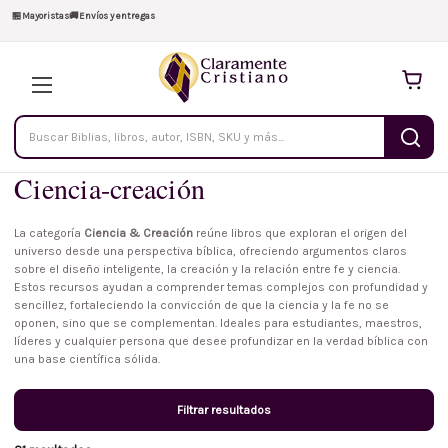
🏪
Mayoristas
🚚
Envíos y entregas
Buscar
productos
Ciencia-creación
La categoría
Ciencia & Creación
reúne libros que exploran el origen del
universo desde una perspectiva bíblica, ofreciendo argumentos claros
sobre el diseño inteligente, la creación y la relación entre fe y ciencia.
Estos recursos ayudan a comprender temas complejos con profundidad y
sencillez, fortaleciendo la convicción de que la ciencia y la fe no se
oponen, sino que se complementan. Ideales para estudiantes, maestros,
líderes y cualquier persona que desee profundizar en la verdad bíblica con
una base científica sólida.
Filtrar resultados