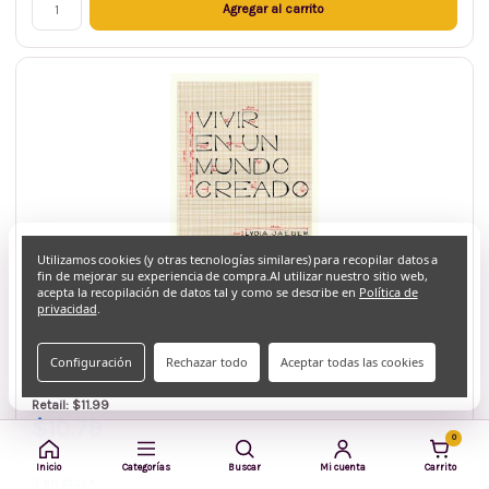
Agregar al carrito
Utilizamos cookies (y otras tecnologías similares) para recopilar datos a
fin de mejorar su experiencia de compra.
Al utilizar nuestro sitio web,
acepta la recopilación de datos tal y como se describe en
Política de
privacidad
.
Andamio
SKU: 9788492836772
Configuración
Rechazar todo
Aceptar todas las cookies
Vivir en un Mundo Creado, Lydia Jaeger
Retail: $11.99
$10.79
0
Inicio
Categorías
Buscar
Mi cuenta
Carrito
3 en stock