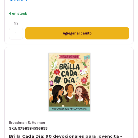
4 en stock
Qty.
Agregar al carrito
Broadman & Holman
SKU: 9798384536833
Brilla Cada Día: 90 devocionales para jovencita -