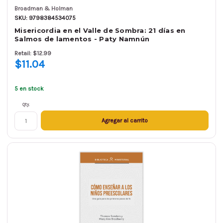
Broadman & Holman
SKU: 9798384534075
Misericordia en el Valle de Sombra: 21 días en
Salmos de lamentos - Paty Namnún
Retail: $12.99
$11.04
5 en stock
Qty.
Agregar al carrito