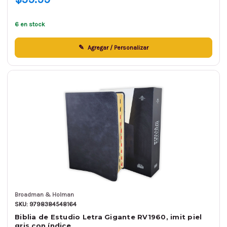
6 en stock
Agregar / Personalizar
Broadman & Holman
SKU: 9798384548164
Biblia de Estudio Letra Gigante RV1960, imit piel
gris con índice