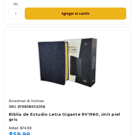
Qty.
Agregar al carrito
Broadman & Holman
SKU: 9798384512356
Biblia de Estudio Letra Gigante RV1960, imit piel
gris
Retail: $74.99
$59.99