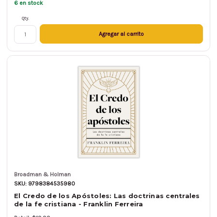
6 en stock
Qty.
Agregar al carrito
Broadman & Holman
SKU: 9798384535980
El Credo de los Apóstoles: Las doctrinas centrales
de la fe cristiana - Franklin Ferreira