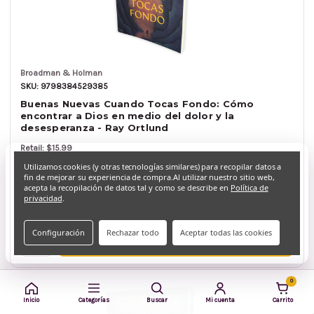
Broadman & Holman
SKU: 9798384529385
Buenas Nuevas Cuando Tocas Fondo: Cómo
encontrar a Dios en medio del dolor y la
desesperanza - Ray Ortlund
Retail: $15.99
$12.79
Utilizamos cookies (y otras tecnologías similares) para recopilar datos a
fin de mejorar su experiencia de compra.
Al utilizar nuestro sitio web,
acepta la recopilación de datos tal y como se describe en
Política de
2 en stock
privacidad
.
Qty.
Configuración
Rechazar todo
Aceptar todas las cookies
Agregar al carrito
0
Inicio
Categorías
Buscar
Mi cuenta
Carrito