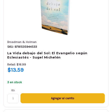
Broadman & Holman
SKU: 9781535944533
La Vida debajo del Sol: El Evangelio según
Eclesiastés - Sugel Michelén
Retail: $16.99
$13.59
3 en stock
Qty.
Agregar al carrito