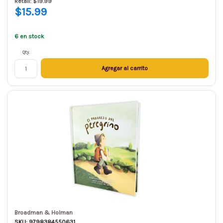
Retail: $19.99
$15.99
6 en stock
Qty.
Agregar al carrito
Broadman & Holman
SKU: 9798384550631