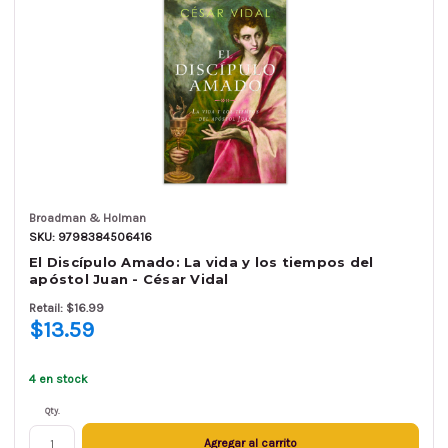
Broadman & Holman
SKU: 9798384506416
El Discípulo Amado: La vida y los tiempos del
apóstol Juan - César Vidal
Retail: $16.99
$13.59
4 en stock
Qty.
Agregar al carrito