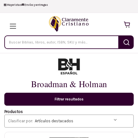
🏪
Mayoristas
🚚
Envíos y entregas
Buscar
productos
Broadman & Holman
Filtrar resultados
Productos
Clasificar por: