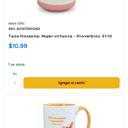
Abba Gifts
SKU: 601273901263
Taza Hosanna: Mujer virtuosa - Proverbios 31:10
$10.99
7 en stock
Qty.
Agregar al carrito