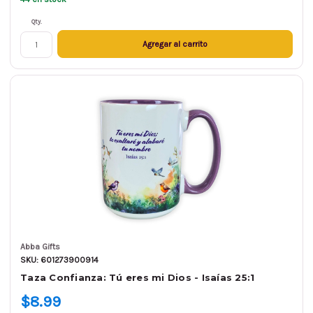
Qty.
Agregar al carrito
Abba Gifts
SKU: 601273900914
Taza Confianza: Tú eres mi Dios - Isaías 25:1
$8.99