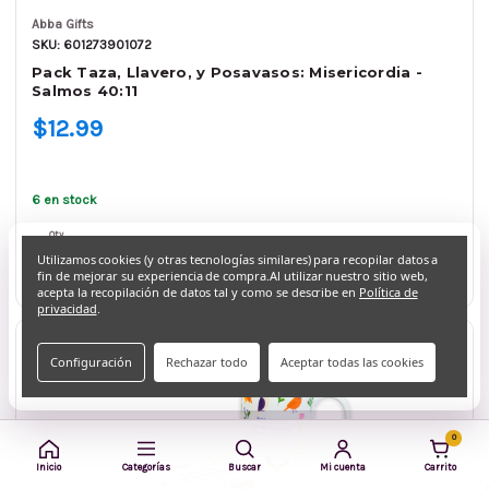
Abba Gifts
SKU: 601273901072
Pack Taza, Llavero, y Posavasos: Misericordia -
Salmos 40:11
$12.99
6 en stock
Qty.
Utilizamos cookies (y otras tecnologías similares) para recopilar datos a
Agregar al carrito
fin de mejorar su experiencia de compra.
Al utilizar nuestro sitio web,
acepta la recopilación de datos tal y como se describe en
Política de
privacidad
.
Configuración
Rechazar todo
Aceptar todas las cookies
0
Inicio
Categorías
Buscar
Mi cuenta
Carrito