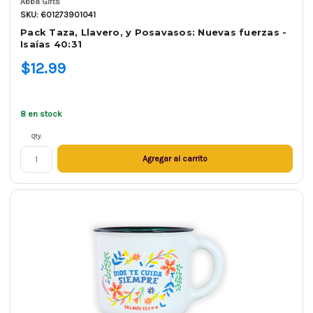
Abba Gifts
SKU: 601273901041
Pack Taza, Llavero, y Posavasos: Nuevas fuerzas -
Isaías 40:31
$12.99
8 en stock
Qty.
Agregar al carrito