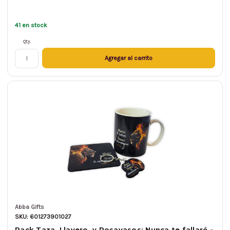
41 en stock
Qty.
Agregar al carrito
Abba Gifts
SKU: 601273901027
Pack Taza, Llavero, y Posavasos: Nunca te fallaré -