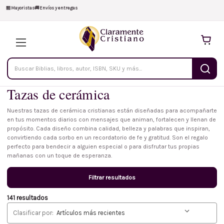
🏪
Mayoristas
🚚
Envíos y entregas
Buscar
productos
Tazas de cerámica
Nuestras tazas de cerámica cristianas están diseñadas para acompañarte
en tus momentos diarios con mensajes que animan, fortalecen y llenan de
propósito. Cada diseño combina calidad, belleza y palabras que inspiran,
convirtiendo cada sorbo en un recordatorio de fe y gratitud. Son el regalo
perfecto para bendecir a alguien especial o para disfrutar tus propias
mañanas con un toque de esperanza.
Filtrar resultados
141 resultados
Clasificar por: