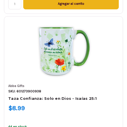
Agregar al carrito
Abba Gifts
SKU: 601273900938
Taza Confianza: Solo en Dios - Isaías 25:1
$8.99
44 en stock