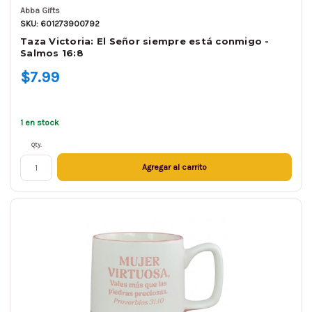
Abba Gifts
SKU: 601273900792
Taza Victoria: El Señor siempre está conmigo -
Salmos 16:8
$7.99
1 en stock
Qty.
Agregar al carrito