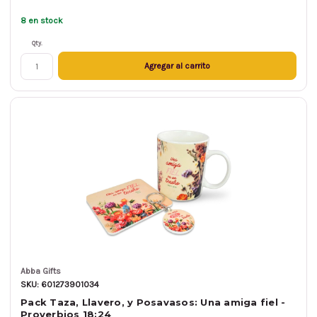
8 en stock
Qty.
Agregar al carrito
Abba Gifts
SKU: 601273901034
Pack Taza, Llavero, y Posavasos: Una amiga fiel -
Proverbios 18:24