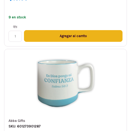
9 en stock
Qty.
Agregar al carrito
Abba Gifts
SKU: 601273901287