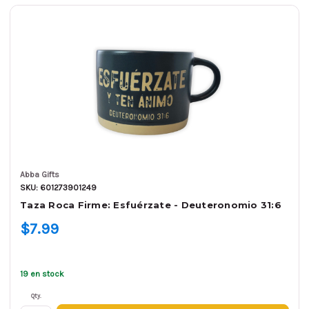
Abba Gifts
SKU: 601273901249
Taza Roca Firme: Esfuérzate - Deuteronomio 31:6
$7.99
19 en stock
Qty.