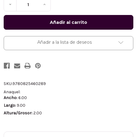
Disminuir
Aumentar
la
la
cantidad
cantidad
de
de
La
La
Predicación
Predicación
Bíblica
Bíblica
Hoy:
Hoy:
Cómo
Cómo
Añadir a la lista de deseos
proclamar
proclamar
la
la
verdad
verdad
con
con
claridad
claridad
y
y
vigencia
vigencia
-
-
Donald
Donald
R.
R.
SKU:
9780825460289
Sunukjian
Sunukjian
Anaquel:
Ancho:
6.00
Largo:
9.00
Altura/Grosor:
2.00