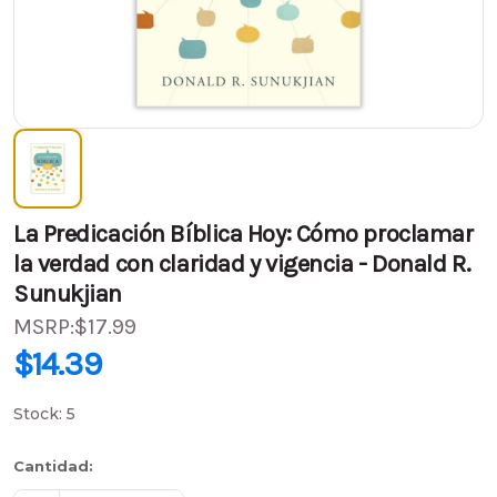
La Predicación Bíblica Hoy: Cómo proclamar
la verdad con claridad y vigencia - Donald R.
Sunukjian
MSRP:
$17.99
PVP:
$17.99
$14.39
$14.39
(Ahorra
$3.60
)
Stock:
5
Cantidad: