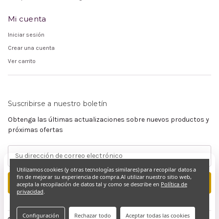
Mi cuenta
Iniciar sesión
Crear una cuenta
Ver carrito
Suscribirse a nuestro boletín
Obtenga las últimas actualizaciones sobre nuevos productos y
próximas ofertas
Dirección
de
Utilizamos cookies (y otras tecnologías similares) para recopilar datos a
correo
fin de mejorar su experiencia de compra.
Al utilizar nuestro sitio web,
electrónico
acepta la recopilación de datos tal y como se describe en
Política de
privacidad
.
Configuración
Rechazar todo
Aceptar todas las cookies