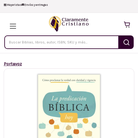
🏪
Mayoristas
🚚
Envíos y entregas
Buscar
productos
Portavoz