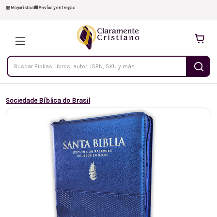
🏪
Mayoristas
🚚
Envíos y entregas
Buscar
productos
Sociedade Bíblica do Brasil