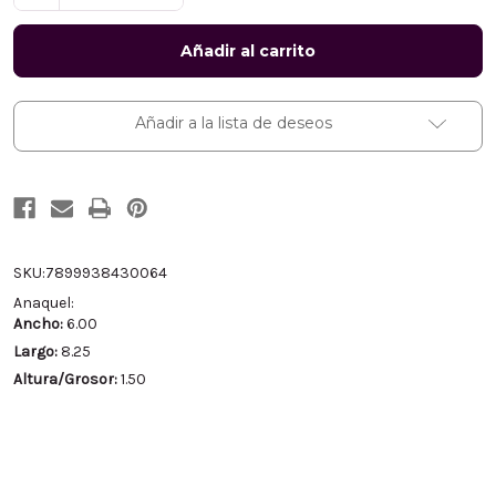
la
la
cantidad
cantidad
de
de
Biblia
Biblia
con
con
Cierre
Cierre
Compacta
Compacta
Letra
Letra
Añadir a la lista de deseos
Gigante
Gigante
RV1960,
RV1960,
tapa
tapa
vinilo
vinilo
azul
azul
con
con
índice
índice
SKU:
7899938430064
Anaquel:
Ancho:
6.00
Largo:
8.25
Altura/Grosor:
1.50