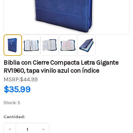
Biblia con Cierre Compacta Letra Gigante
RV1960, tapa vinilo azul con índice
MSRP:
$44.99
PVP:
$44.99
$35.99
$35.99
(Ahorra
$9.00
)
Stock:
5
Cantidad:
Disminuir
Aumentar