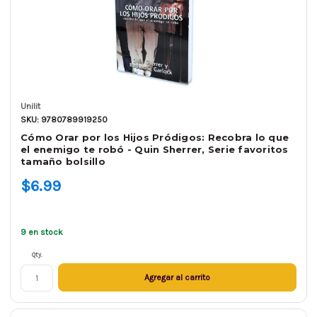
Unilit
SKU: 9780789919250
Cómo Orar por los Hijos Pródigos: Recobra lo que
el enemigo te robó - Quin Sherrer, Serie favoritos
tamaño bolsillo
$6.99
9 en stock
Qty.
Agregar al carrito