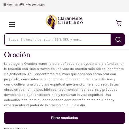
🏪
Mayoristas
🚚
Envíos y entregas
Buscar
productos
Oración
La categoría Oración reúne libros diseñados para ayudarte a profundizar en
tu relación con Dios a través de una vida de oración más sólida, constante
y significativa. Aquí encontrarás recursos que enseñan cómo orar con
propósito, cómo interceder por otros, cómo escuchar la voz de Dios y
cómo cultivar una disciplina espiritual que transforme el corazón. Estas
obras ofrecen principios bíblicos, testimonios inspiradores y prácticas
devocionales que fortalecen la fe y renuevan la vida espiritual. Una
colección ideal para quienes desean caminar más cerca del Señor y
experimentar el poder de la oración en su día a día.
Filtrar resultados