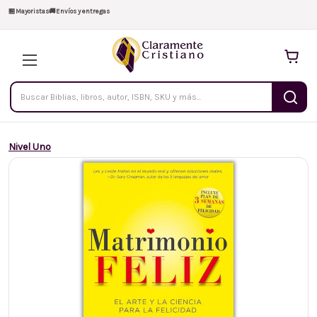
🏪
Mayoristas
🚚
Envíos y entregas
Buscar
productos
Nivel Uno