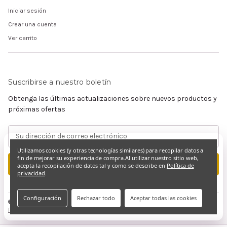
Iniciar sesión
Crear una cuenta
Ver carrito
Suscribirse a nuestro boletín
Obtenga las últimas actualizaciones sobre nuevos productos y
próximas ofertas
Dirección
de
Utilizamos cookies (y otras tecnologías similares) para recopilar datos a
correo
fin de mejorar su experiencia de compra.
Al utilizar nuestro sitio web,
electrónico
acepta la recopilación de datos tal y como se describe en
Política de
privacidad
.
Configuración
Rechazar todo
Aceptar todas las cookies
© 2026 Claramente Cristiano
Privacidad y derechos de autor