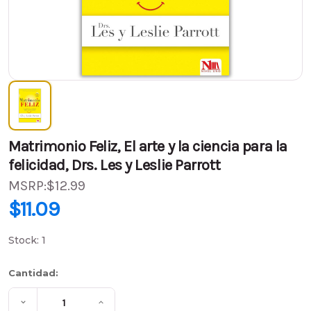
Matrimonio Feliz, El arte y la ciencia para la
felicidad, Drs. Les y Leslie Parrott
MSRP:
$12.99
PVP:
$12.99
$11.09
$11.09
(Ahorra
$1.90
)
Stock:
1
Cantidad:
Disminuir
Aumentar