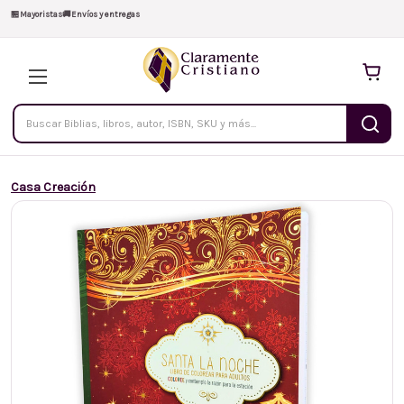
🏪
Mayoristas
🚚
Envíos y entregas
Buscar
productos
Casa Creación