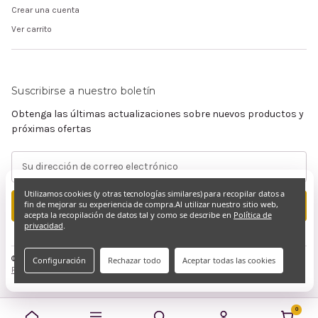
Crear una cuenta
Ver carrito
Suscribirse a nuestro boletín
Obtenga las últimas actualizaciones sobre nuevos productos y
próximas ofertas
Dirección
de
correo
Utilizamos cookies (y otras tecnologías similares) para recopilar datos a
electrónico
fin de mejorar su experiencia de compra.
Al utilizar nuestro sitio web,
acepta la recopilación de datos tal y como se describe en
Política de
privacidad
.
© 2026 Claramente Cristiano
Configuración
Rechazar todo
Aceptar todas las cookies
Privacidad y derechos de autor
0