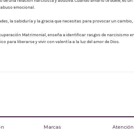
 de una relación narcisista y abusiva. Cuando amarlo te duele, es un
l abuso emocional.
ades, la sabiduría y la gracia que necesitas para provocar un cambio,
Recuperación Matrimonial, enseña a identificar rasgos de narcisismo e
 para liberarse y vivir con valentía a la luz del amor de Dios.
ón
Marcas
Atención 