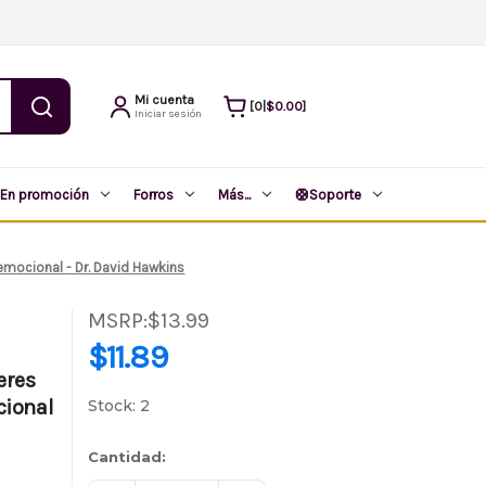
Mi cuenta
$0.00
0
|
Iniciar sesión
En promoción
Forros
Más...
🛟
Soporte
emocional - Dr. David Hawkins
MSRP:
$13.99
PVP:
$13.99
$11.89
$11.89
eres
(Ahorra
$2.10
)
cional
Stock:
2
Cantidad: