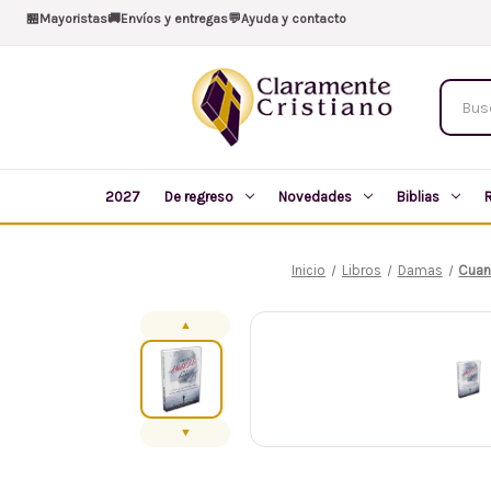
🏪
Mayoristas
🚚
Envíos y entregas
💬
Ayuda y contacto
Buscar
produc
2027
De regreso
Novedades
Biblias
Inicio
Libros
Damas
Cuan
▲
▼