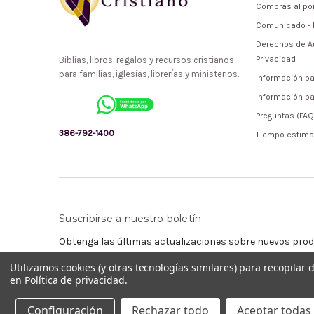
Compras al po
Comunicado - 
Derechos de Au
Privacidad
Biblias, libros, regalos y recursos cristianos
para familias, iglesias, librerías y ministerios.
Información pa
Información pa
Preguntas (FAQ
386-792-1400
Tiempo estima
Suscribirse a nuestro boletín
Obtenga las últimas actualizaciones sobre nuevos prod
Utilizamos cookies (y otras tecnologías similares) para recopilar
Dirección
en
Política de privacidad
.
de
correo
Configuración
Rechazar todo
Aceptar todas 