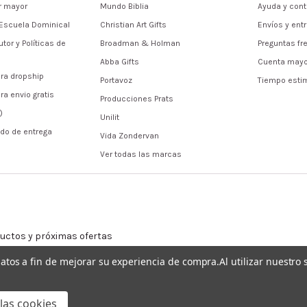
r mayor
Mundo Biblia
Ayuda y cont
Escuela Dominical
Christian Art Gifts
Envíos y ent
tor y Políticas de
Broadman & Holman
Preguntas fr
Abba Gifts
Cuenta mayo
ra dropship
Portavoz
Tiempo esti
ra envio gratis
Producciones Prats
)
Unilit
do de entrega
Vida Zondervan
Ver todas las marcas
uctos y próximas ofertas
 datos a fin de mejorar su experiencia de compra.
Al utilizar nuestro
las cookies