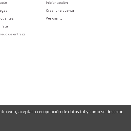
acto
Iniciar sesión
regas
Crear una cuenta
ecuentes
Ver carrito
rista
mado de entrega
 sitio web, acepta la recopilación de datos tal y como se describe