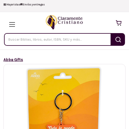
🏪
Mayoristas
🚚
Envíos y entregas
Buscar
productos
Abba Gifts