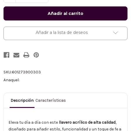
la
la
cantidad
cantidad
de
de
Llavero
Llavero
de
de
Goma:
Goma:
Todo
Todo
lo
lo
Añadir a la lista de deseos
puedo
puedo
en
en
Cristo
Cristo
que
que
me
me
fortalece
fortalece
-
-
Filipenses
Filipenses
4:13
4:13
SKU:
601273900303
Anaquel:
Descripción
Características
Eleva tu día a día con este
llavero acrílico de alta calidad
,
diseñado para añadir estilo, funcionalidad y un toque de fe a