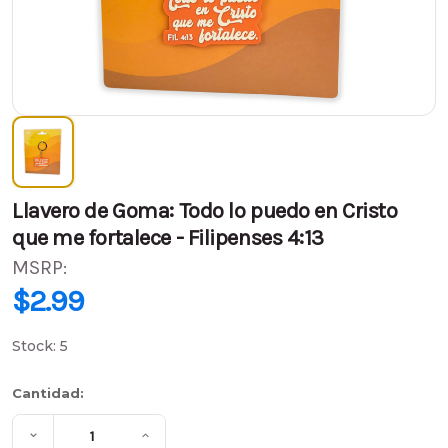
Llavero de Goma: Todo lo puedo en Cristo
que me fortalece - Filipenses 4:13
MSRP:
$2.99
$2.99
Stock:
5
Cantidad:
Disminuir
Aumentar