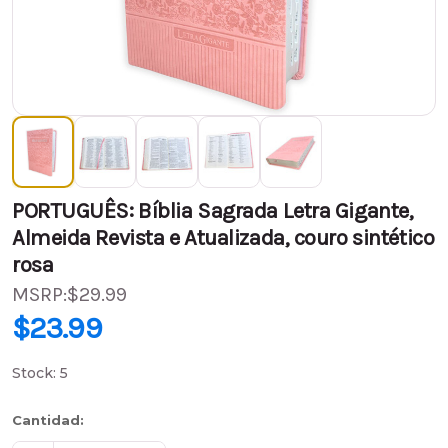
PORTUGUÊS: Bíblia Sagrada Letra Gigante,
Almeida Revista e Atualizada, couro sintético
rosa
MSRP:
$29.99
PVP:
$29.99
$23.99
$23.99
(Ahorra
$6.00
)
Stock:
5
Cantidad: