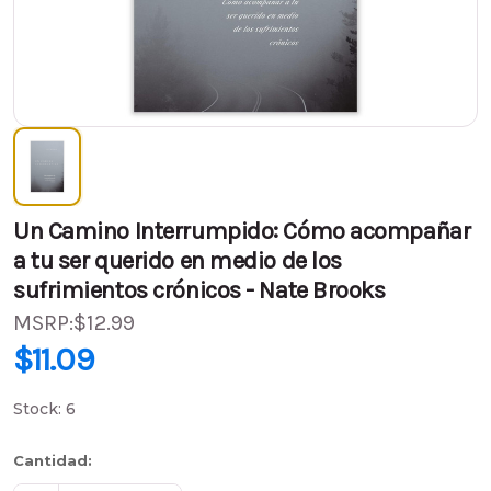
Un Camino Interrumpido: Cómo acompañar
a tu ser querido en medio de los
sufrimientos crónicos - Nate Brooks
MSRP:
$12.99
PVP:
$12.99
$11.09
$11.09
(Ahorra
$1.90
)
Stock:
6
Cantidad: