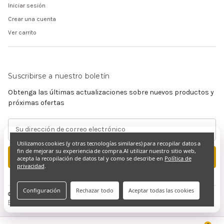
Iniciar sesión
Crear una cuenta
Ver carrito
Suscribirse a nuestro boletín
Obtenga las últimas actualizaciones sobre nuevos productos y
próximas ofertas
Dirección
de
Utilizamos cookies (y otras tecnologías similares) para recopilar datos a
correo
fin de mejorar su experiencia de compra.
Al utilizar nuestro sitio web,
electrónico
acepta la recopilación de datos tal y como se describe en
Política de
privacidad
.
Configuración
Rechazar todo
Aceptar todas las cookies
© 2026 Claramente Cristiano
Privacidad y derechos de autor