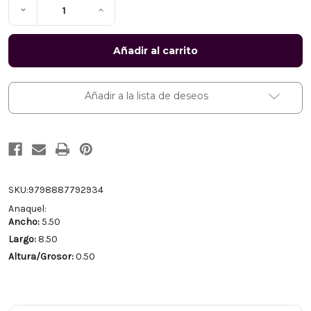
Disminuir
Aumentar
la
la
cantidad
cantidad
de
de
Un
Un
Camino
Camino
Interrumpido:
Interrumpido:
Cómo
Cómo
acompañar
acompañar
Añadir a la lista de deseos
a
a
tu
tu
ser
ser
querido
querido
en
en
medio
medio
de
de
los
los
sufrimientos
sufrimientos
crónicos
crónicos
SKU:
9798887792934
-
-
Anaquel:
Nate
Nate
Brooks
Brooks
Ancho:
5.50
Largo:
8.50
Altura/Grosor:
0.50