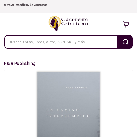
🏪
Mayoristas
🚚
Envíos y entregas
Buscar
productos
P&R Publishing