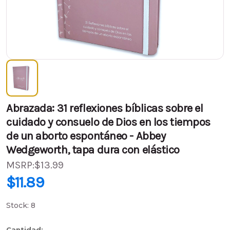
Abrazada: 31 reflexiones bíblicas sobre el
cuidado y consuelo de Dios en los tiempos
de un aborto espontáneo - Abbey
Wedgeworth, tapa dura con elástico
MSRP:
$13.99
PVP:
$13.99
$11.89
$11.89
(Ahorra
$2.10
)
Stock:
8
Cantidad: