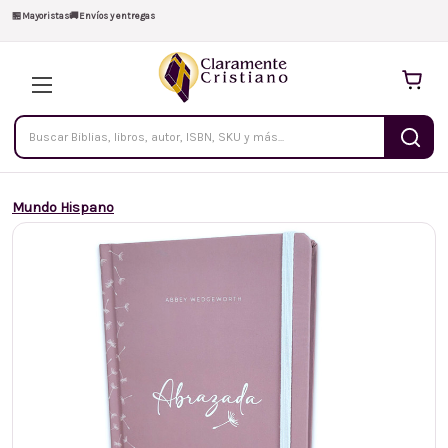
🏪
Mayoristas
🚚
Envíos y entregas
Buscar
productos
Mundo Hispano