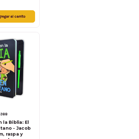
regar al carrito
6388
la Biblia: El
tano - Jacob
, raspa y