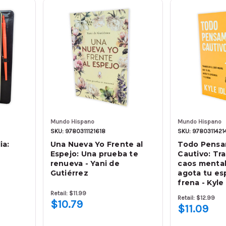
Mundo Hispano
Mundo Hispano
SKU: 9780311121618
SKU: 9780311421
ia:
Una Nueva Yo Frente al
Todo Pensa
Espejo: Una prueba te
Cautivo: Tra
renueva - Yani de
caos mental
Gutiérrez
agota tu es
frena - Kyle
Retail: $11.99
Retail: $12.99
$10.79
$11.09