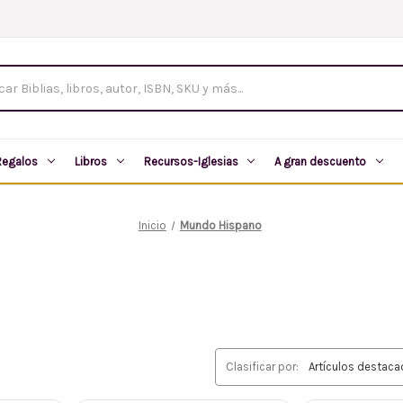
tos
Regalos
Libros
Recursos-Iglesias
A gran descuento
Inicio
Mundo Hispano
Clasificar por: