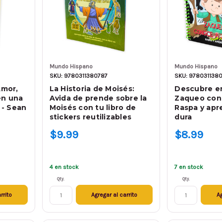
Mundo Hispano
Mundo Hispano
SKU: 9780311380787
SKU: 978031138
Amor,
La Historia de Moisés:
Descubre en 
en una
Avida de prende sobre la
Zaqueo cono
 - Sean
Moisés con tu libro de
Raspa y apr
stickers reutilizables
dura
$9.99
$8.99
4 en stock
7 en stock
Qty.
Qty.
rrito
Agregar al carrito
Ag