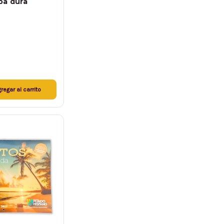
pa dura
regar al carrito