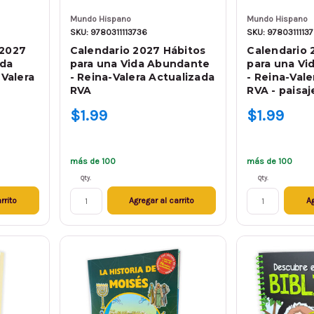
Mundo Hispano
Mundo Hispano
SKU: 9780311113736
SKU: 9780311113
 2027
Calendario 2027 Hábitos
Calendario 
ida
para una Vida Abundante
para una Vi
Valera
- Reina-Valera Actualizada
- Reina-Vale
RVA
RVA - paisaj
$1.99
$1.99
más de 100
más de 100
Qty.
Qty.
rrito
Agregar al carrito
Ag