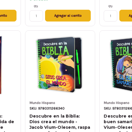
Qty.
Qty.
rrito
Agregar al carrito
Ag
Mundo Hispano
Mundo Hispano
SKU: 9780311266340
SKU: 978031126
s:
Descubre en la Biblia:
Descubre en 
ida de
Dios crea el mundo -
buen samari
de
Jacob Vium-Olesem, raspa
Vium-Olesem