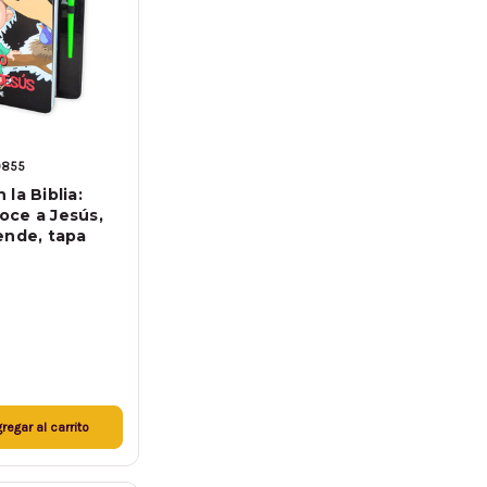
0855
la Biblia:
ce a Jesús,
ende, tapa
regar al carrito