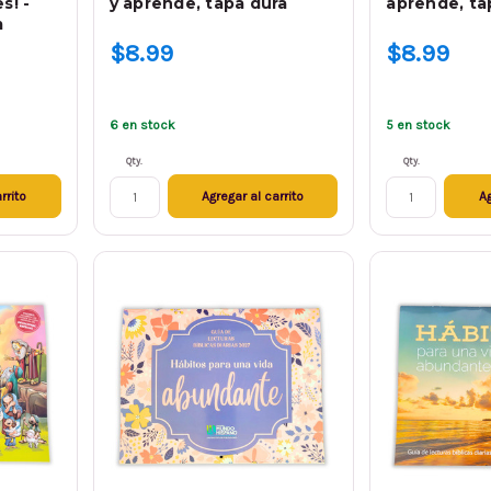
s! -
y aprende, tapa dura
aprende, ta
m
$8.99
$8.99
6 en stock
5 en stock
Qty.
Qty.
rrito
Agregar al carrito
Ag