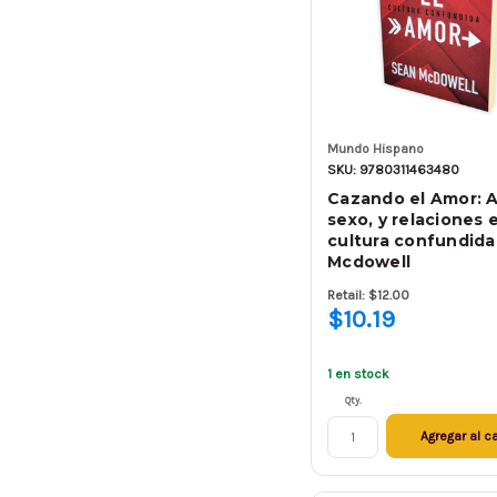
Mundo Hispano
SKU: 9780311463480
Cazando el Amor: 
sexo, y relaciones 
cultura confundida
Mcdowell
Retail: $12.00
$10.19
1 en stock
Qty.
Agregar al ca