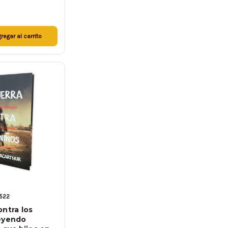
regar al carrito
1522
ontra los
eyendo