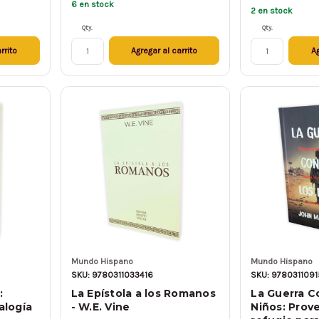
6 en stock
2 en stock
Qty.
Qty.
rrito
Agregar al carrito
Ag
Mundo Hispano
Mundo Hispano
SKU: 9780311033416
SKU: 978031109
:
La Epístola a los Romanos
La Guerra C
alogía
- W.E. Vine
Niños: Prov