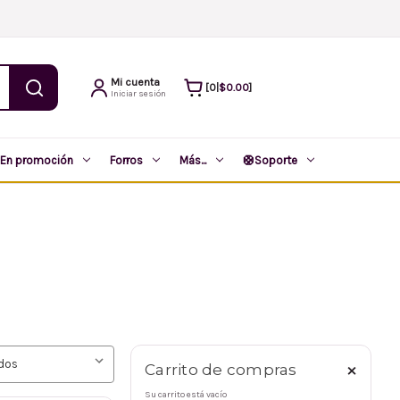
Mi cuenta
$0.00
0
|
Iniciar sesión
En promoción
Forros
Más...
🛟
Soporte
×
Carrito de compras
Su carrito está vacío