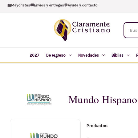
🏪
Mayoristas
🚚
Envíos y entregas
💬
Ayuda y contacto
Buscar
produc
2027
De regreso
Novedades
Biblias
Mundo Hispano
Productos