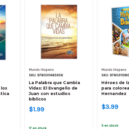
Mundo Hispano
Mundo Hispano
SKU: 9780311485956
SKU: 978031138
La Palabra que Cambia
Héroes de la
 los
Vidas: El Evangelio de
para colore
stica
Juan con estudios
Hernandez
bíblicos
$3.99
$1.99
3 en stock
17 en stock