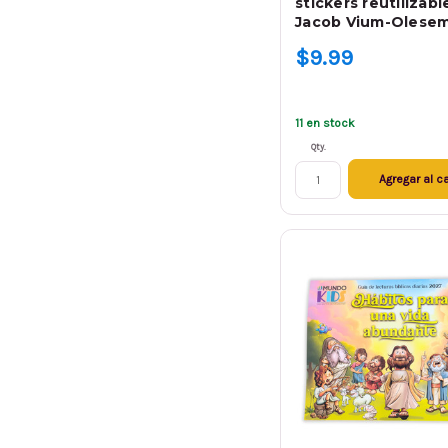
stickers reutilizable
Jacob Vium-Olese
$9.99
11 en stock
Qty.
Agregar al ca