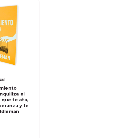
435
miento
nquiliza el
 que te ata,
peranza y te
 Idleman