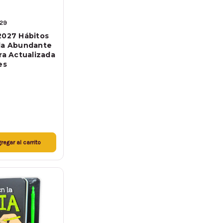
729
2027 Hábitos
da Abundante
ra Actualizada
es
regar al carrito